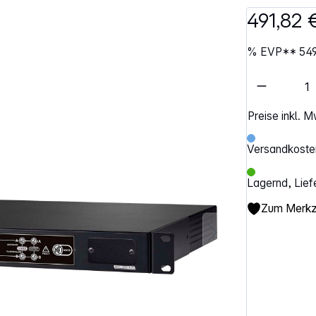
491,82 
%
EVP**
54
Artikel 
Preise inkl. 
Versandkosten
Lagernd, Lief
Zum Merkze