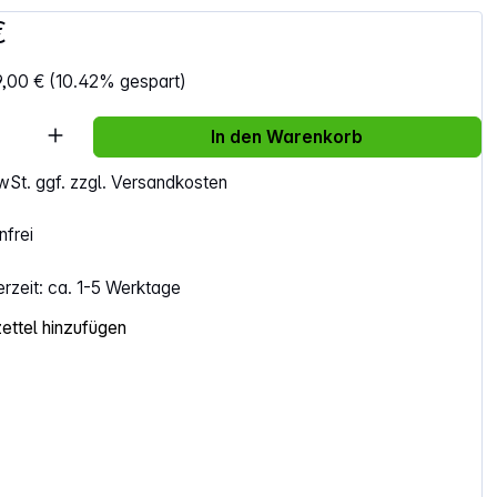
€
9,00 €
(10.42% gespart)
Anzahl: Gib den gewünschten Wert ein ode
In den Warenkorb
MwSt. ggf. zzgl. Versandkosten
frei
erzeit: ca. 1-5 Werktage
ttel hinzufügen