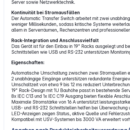
Server sowie Netzwerktechnik.
Kontinuität bei Stromausfällen
Der Automatic Transfer Switch arbeitet mit zwei unabhäng
weniger Millisekunden, sodass kritische Systeme weiterla
allem in Serverräumen, Rechenzentren und professionell
Rack-Integration und Anschlussvielfalt
Das Gerät ist für den Einbau in 19" Racks ausgelegt und 
Schnittstellen wie USB und RS-232 unterstützen Monitorin
Eigenschaften:
Automatische Umschaltung zwischen zwei Stromquellen erm
2 unabhängige Eingänge unterstützen redundante Energieve
Umschaltzeit von etwa 9 bis 12 ms reduziert Unterbrech
19" Rack-Design mit 1U Bauhöhe passt in bestehende Ser
8x IEC C13 und 1x IEC C19 Ausgang bieten flexible Anschl
Maximale Stromstärke von 16 A unterstützt leistungsstar
USB- und RS-232 Schnittstellen helfen bei Überwachung 
LED-Anzeigen zeigen Status, aktive Quelle und Fehlerzust
Kompatibel mit USV-Systemen bis 3000 VA erweitert vo