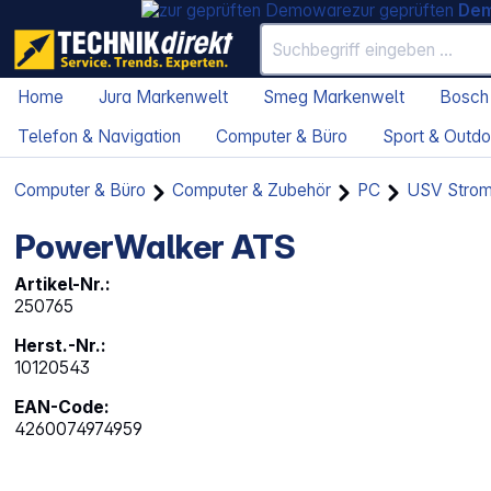
zur geprüften
De
Home
Jura Markenwelt
Smeg Markenwelt
Bosch
Telefon & Navigation
Computer & Büro
Sport & Outdo
Computer & Büro
Computer & Zubehör
PC
USV Strom
PowerWalker ATS
Artikel-Nr.:
250765
Herst.-Nr.:
10120543
EAN-Code:
4260074974959