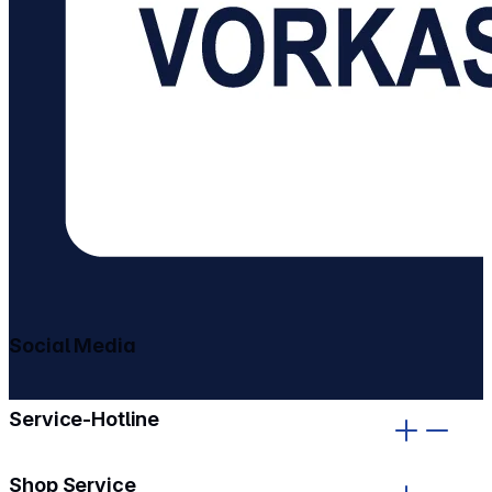
Social Media
gehe zu facebook
gehe zu instagram
Service-Hotline
Shop Service