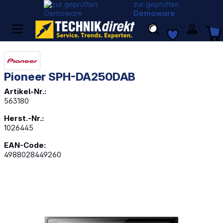
zur geprüften
Demoware
Pioneer SPH-DA250DAB
Artikel-Nr.:
563180
Herst.-Nr.:
1026445
EAN-Code:
4988028449260
Bildergalerie überspringen