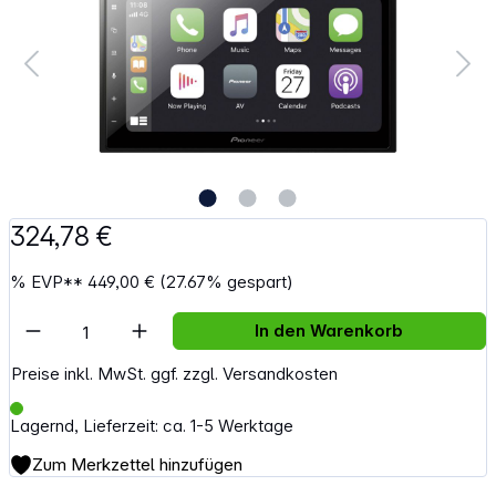
324,78 €
%
EVP**
449,00 €
(27.67% gespart)
Artikel Anzahl: Gib den gewünschten Wert e
In den Warenkorb
Preise inkl. MwSt. ggf. zzgl. Versandkosten
Lagernd, Lieferzeit: ca. 1-5 Werktage
Zum Merkzettel hinzufügen