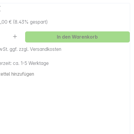
€
,00 €
(8.43% gespart)
Anzahl: Gib den gewünschten Wert ein ode
In den Warenkorb
MwSt. ggf. zzgl. Versandkosten
erzeit: ca. 1-5 Werktage
ttel hinzufügen