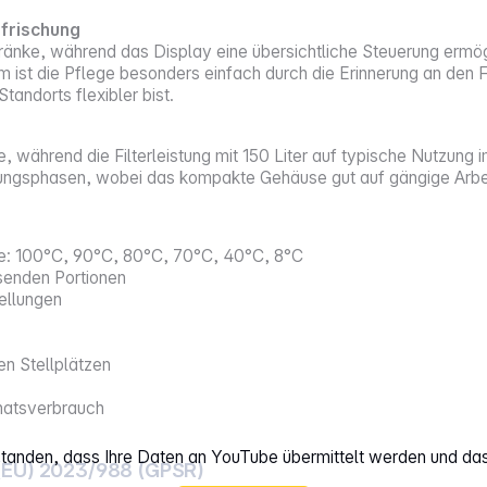
rfrischung
änke, während das Display eine übersichtliche Steuerung ermög
ist die Pflege besonders einfach durch die Erinnerung an den F
andorts flexibler bist.
ffe, während die Filterleistung mit 150 Liter auf typische Nutzun
zungsphasen, wobei das kompakte Gehäuse gut auf gängige Arbe
ke: 100°C, 90°C, 80°C, 70°C, 40°C, 8°C
senden Portionen
tellungen
n Stellplätzen
onatsverbrauch
rstanden, dass Ihre Daten an YouTube übermittelt werden und da
(EU) 2023/988 (GPSR)