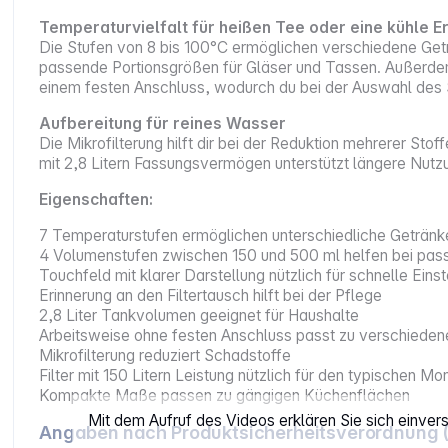
Temperaturvielfalt für heißen Tee oder eine kühle E
Die Stufen von 8 bis 100°C ermöglichen verschiedene Getr
passende Portionsgrößen für Gläser und Tassen. Außerdem 
einem festen Anschluss, wodurch du bei der Auswahl des St
Aufbereitung für reines Wasser
Die Mikrofilterung hilft dir bei der Reduktion mehrerer Sto
mit 2,8 Litern Fassungsvermögen unterstützt längere Nut
Eigenschaften:
7 Temperaturstufen ermöglichen unterschiedliche Geträn
4 Volumenstufen zwischen 150 und 500 ml helfen bei pas
Touchfeld mit klarer Darstellung nützlich für schnelle Eins
Erinnerung an den Filtertausch hilft bei der Pflege
2,8 Liter Tankvolumen geeignet für Haushalte
Arbeitsweise ohne festen Anschluss passt zu verschiedene
Mikrofilterung reduziert Schadstoffe
Filter mit 150 Litern Leistung nützlich für den typischen M
Kompakte Maße passen zu gängigen Küchenflächen
Mit dem Aufruf des Videos erklären Sie sich einve
Angaben nach Produktsicherheitsverordnung 