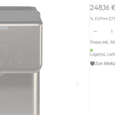
248,16 
%
EVP**
271
Artikel 
Preise inkl. 
Lagernd, Lief
Zum Merkze