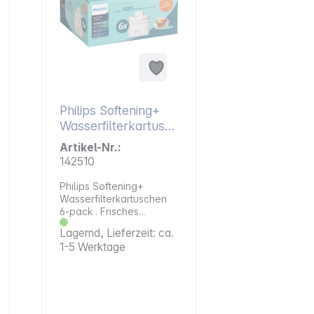
Philips Softening+
Wasserfilterkartusc
hen 6-pack
Artikel-Nr.:
142510
Philips Softening+
Wasserfilterkartuschen
6-pack . Frisches
Wasser, spürbar weicher
Lagernd, Lieferzeit: ca.
Die Softening+
1-5 Werktage
Technologie mit 50 %
mehr
Ionenaustauschharz
sorgt für spürbare
Wasserenthärtung.
Perfekt für Regionen mit