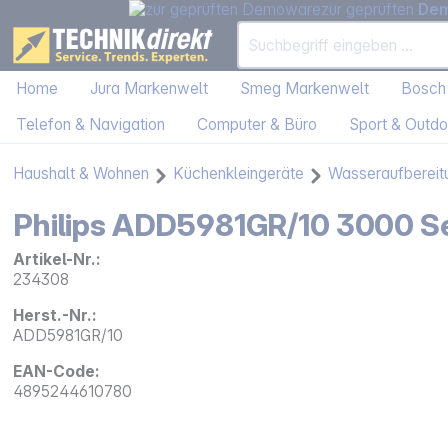
zur geprüften
De
Home
Jura Markenwelt
Smeg Markenwelt
Bosch
Telefon & Navigation
Computer & Büro
Sport & Outdo
Haushalt & Wohnen
Küchenkleingeräte
Wasseraufbereit
Philips ADD5981GR/10 3000 Se
Artikel-Nr.:
234308
Herst.-Nr.:
ADD5981GR/10
EAN-Code:
4895244610780