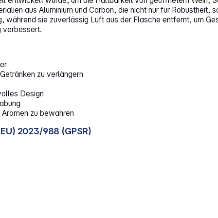
l entwickelt wurde, um die Haltbarkeit von geöffnetem Wein, S
lien aus Aluminium und Carbon, die nicht nur für Robustheit, son
während sie zuverlässig Luft aus der Flasche entfernt, um Ge
 verbessert.
er
 Getränken zu verlängern
volles Design
habung
nd Aromen zu bewahren
(EU) 2023/988 (GPSR)