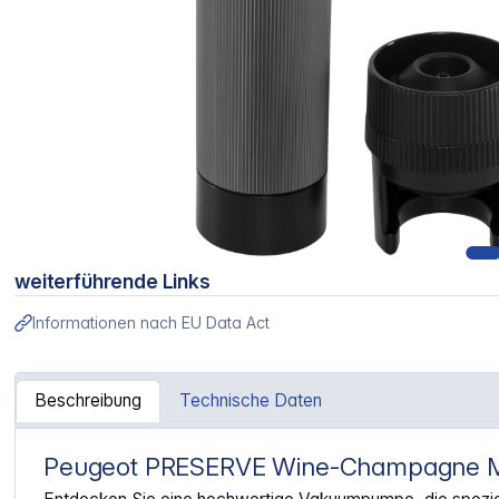
weiterführende Links
Informationen nach EU Data Act
Beschreibung
Technische Daten
Peugeot PRESERVE Wine-Champagne Ma
Artikelinformationen "Peugeot PRESERVE Wine-Champag