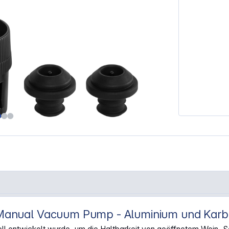
nual Vacuum Pump - Aluminium und Karb
ne Manual Vacuum Pump - Aluminium"