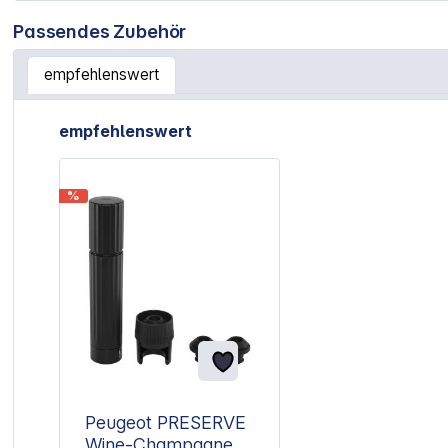
Passendes Zubehör
empfehlenswert
Artikelgalerie überspringen
empfehlenswert
%
Peugeot PRESERVE
Wine-Champagne