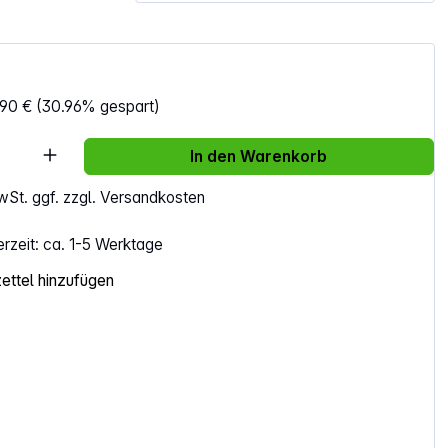
,90 €
(30.96% gespart)
Anzahl: Gib den gewünschten Wert ein ode
In den Warenkorb
MwSt. ggf. zzgl. Versandkosten
erzeit: ca. 1-5 Werktage
ttel hinzufügen