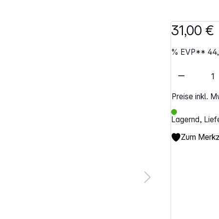
31,00 €
%
EVP**
44
Artikel 
Preise inkl. 
Lagernd, Lief
Zum Merkze