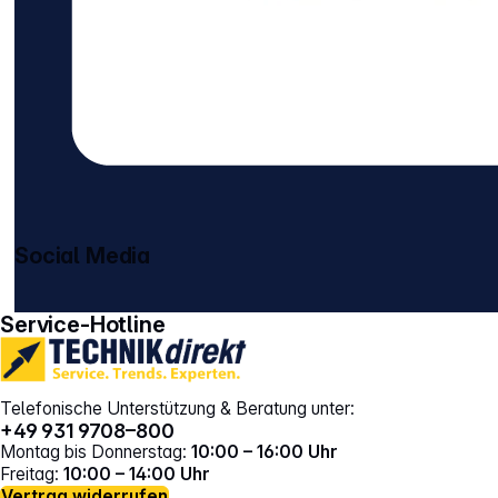
Social Media
gehe zu facebook
gehe zu instagram
Service-Hotline
Telefonische Unterstützung & Beratung unter:
+49 931 9708–800
Montag bis Donnerstag:
10:00 – 16:00 Uhr
Freitag:
10:00 – 14:00 Uhr
Vertrag widerrufen