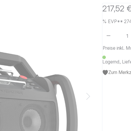
217,52 
%
EVP**
27
Artikel 
Preise inkl. 
Lagernd, Lief
Zum Merkze