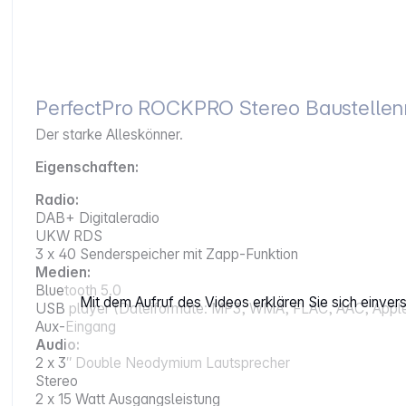
PerfectPro ROCKPRO Stereo Baustellen
Der starke Alleskönner.
Eigenschaften:
Radio:
DAB+ Digitaleradio
UKW RDS
3 x 40 Senderspeicher mit Zapp-Funktion
Medien:
Bluetooth 5.0
Mit dem Aufruf des Videos erklären Sie sich einve
USB player (Dateiformate: MP3, WMA, FLAC, AAC, Apple
Aux-Eingang
Audio:
2 x 3″ Double Neodymium Lautsprecher
Stereo
2 x 15 Watt Ausgangsleistung