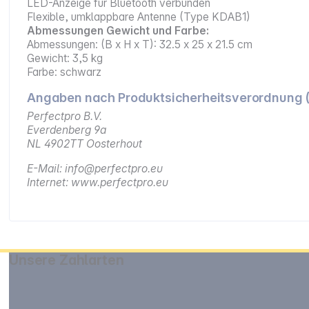
LED-Anzeige für Bluetooth verbunden
Flexible, umklappbare Antenne (Type KDAB1)
Abmessungen Gewicht und Farbe:
Abmessungen: (B x H x T): 32.5 x 25 x 21.5 cm
Gewicht: 3,5 kg
Farbe: schwarz
Angaben nach Produktsicherheitsverordnung 
Perfectpro B.V.
Everdenberg 9a
NL 4902TT Oosterhout
E-Mail: info@perfectpro.eu
Internet: www.perfectpro.eu
Unsere Zahlarten