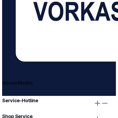
Social Media
gehe zu facebook
gehe zu instagram
Service-Hotline
Shop Service