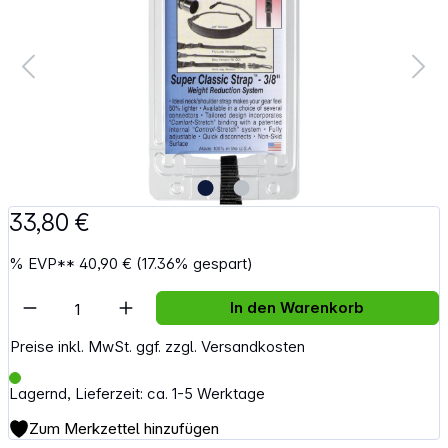
33,80 €
%
EVP**
40,90 €
(17.36% gespart)
Artikel Anzahl: Gib den gewünschten Wert e
In den Warenkorb
Preise inkl. MwSt. ggf. zzgl. Versandkosten
Lagernd, Lieferzeit: ca. 1-5 Werktage
Zum Merkzettel hinzufügen