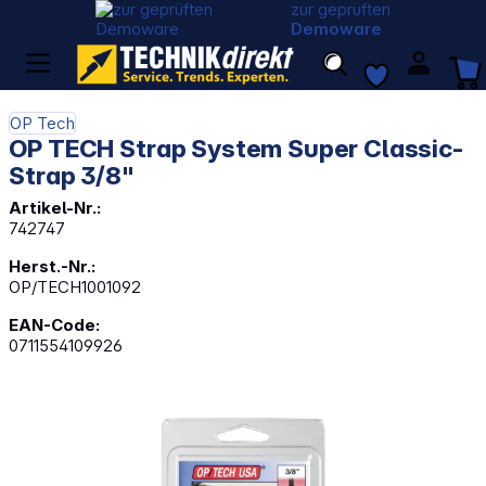
zur geprüften
Demoware
OP Tech
OP TECH Strap System Super Classic-
Strap 3/8"
Artikel-Nr.:
742747
Herst.-Nr.:
OP/TECH1001092
EAN-Code:
0711554109926
Bildergalerie überspringen