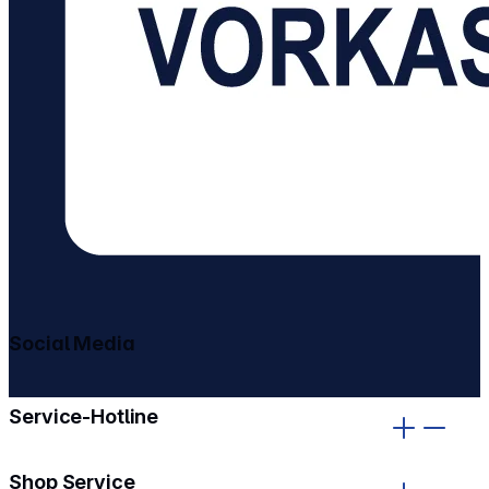
Social Media
gehe zu facebook
gehe zu instagram
Service-Hotline
Shop Service