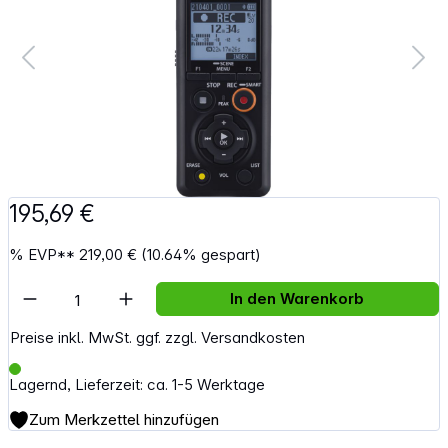
195,69 €
%
EVP**
219,00 €
(10.64% gespart)
Artikel Anzahl: Gib den gewünschten Wert e
In den Warenkorb
Preise inkl. MwSt. ggf. zzgl. Versandkosten
Lagernd, Lieferzeit: ca. 1-5 Werktage
Zum Merkzettel hinzufügen