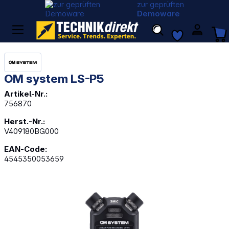
zur geprüften
Demoware
OM system LS-P5
Artikel-Nr.:
756870
Herst.-Nr.:
V409180BG000
EAN-Code:
4545350053659
Bildergalerie überspringen