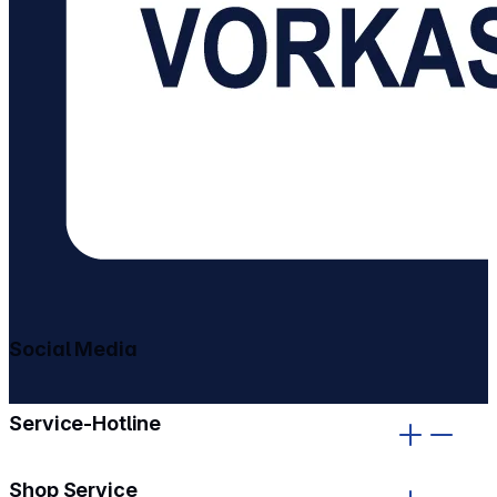
Social Media
gehe zu facebook
gehe zu instagram
Service-Hotline
Shop Service