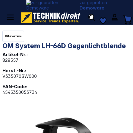
zur geprüften
Demoware
OM System LH-66D Gegenlichtblende
Artikel-Nr.:
828557
Herst.-Nr.:
V335070BW000
EAN-Code:
4545350053734
Bildergalerie überspringen