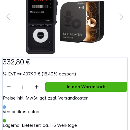
332,80 €
%
EVP**
407,99 €
(18.43% gespart)
Artikel Anzahl: Gib den gewünschten Wert e
In den Warenkorb
Preise inkl. MwSt. ggf. zzgl. Versandkosten
Versandkostenfrei
Lagernd, Lieferzeit: ca. 1-5 Werktage