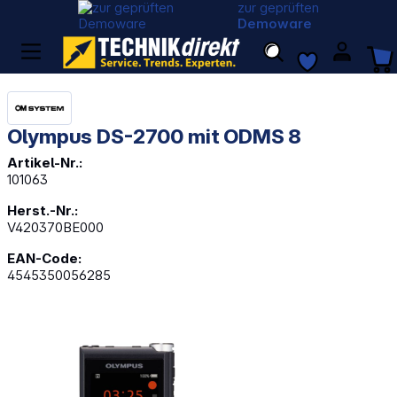
zur geprüften
Demoware
Olympus DS-2700 mit ODMS 8
Artikel-Nr.:
101063
Herst.-Nr.:
V420370BE000
EAN-Code:
4545350056285
Bildergalerie überspringen