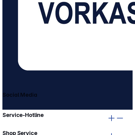
Social Media
gehe zu facebook
gehe zu instagram
Service-Hotline
Shop Service