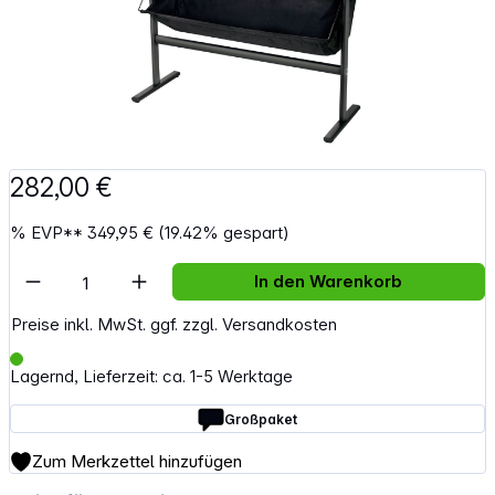
282,00 €
%
EVP**
349,95 €
(19.42% gespart)
Artikel Anzahl: Gib den gewünschten Wert e
In den Warenkorb
Preise inkl. MwSt. ggf. zzgl. Versandkosten
Lagernd, Lieferzeit: ca. 1-5 Werktage
Großpaket
Zum Merkzettel hinzufügen