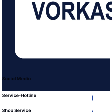
Social Media
gehe zu facebook
gehe zu instagram
Service-Hotline
Shop Service