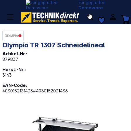
zur geprüften
Demoware
Olympia TR 1307 Schneidelineal
Artikel-Nr.:
879837
Herst.-Nr.:
3143
EAN-Code:
4030152131433#4030152031436
Bildergalerie überspringen