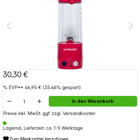
30,30 €
%
EVP**
46,95 €
(35.46% gespart)
Artikel Anzahl: Gib den gewünschten Wert e
In den Warenkorb
Preise inkl. MwSt. ggf. zzgl. Versandkosten
Lagernd, Lieferzeit: ca. 1-5 Werktage
Zum Merkzettel hinzufügen