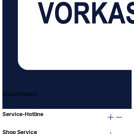
Social Media
gehe zu facebook
gehe zu instagram
Service-Hotline
Shop Service