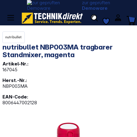
zur geprüften
Demoware
nutribullet NBP003MA tragbarer
Standmixer, magenta
Artikel-Nr.:
167045
Herst.-Nr.:
NBP003MA
EAN-Code:
8006447002128
Bildergalerie überspringen