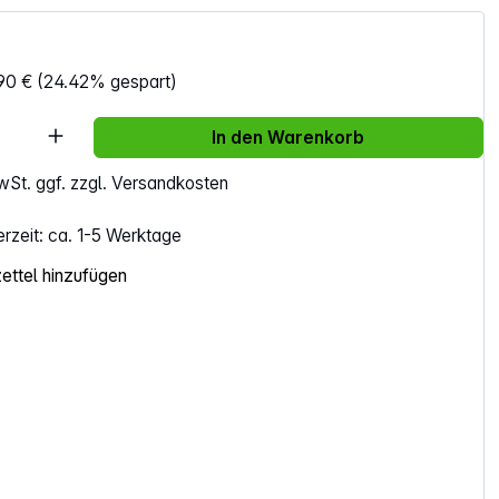
90 €
(24.42% gespart)
Anzahl: Gib den gewünschten Wert ein ode
In den Warenkorb
MwSt. ggf. zzgl. Versandkosten
erzeit: ca. 1-5 Werktage
ttel hinzufügen