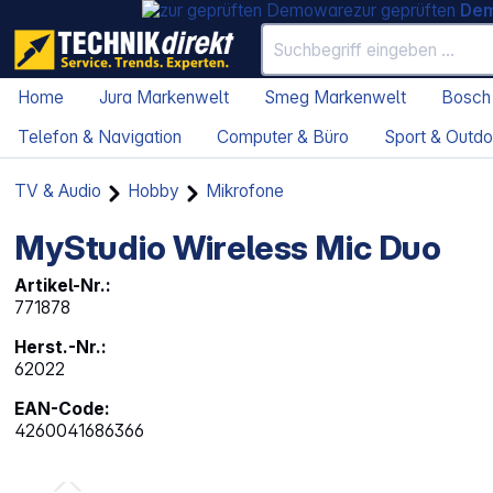
zur geprüften
De
Home
Jura Markenwelt
Smeg Markenwelt
Bosch
Telefon & Navigation
Computer & Büro
Sport & Outdo
TV & Audio
Hobby
Mikrofone
MyStudio Wireless Mic Duo
Artikel-Nr.:
771878
Herst.-Nr.:
62022
EAN-Code:
4260041686366