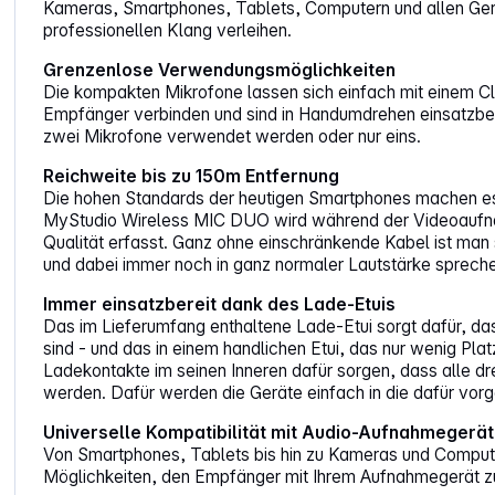
Kameras, Smartphones, Tablets, Computern und allen Gerä
professionellen Klang verleihen.
Grenzenlose Verwendungsmöglichkeiten
Die kompakten Mikrofone lassen sich einfach mit einem Cli
Empfänger verbinden und sind in Handumdrehen einsatzberei
zwei Mikrofone verwendet werden oder nur eins.
Reichweite bis zu 150m Entfernung
Die hohen Standards der heutigen Smartphones machen es 
MyStudio Wireless MIC DUO wird während der Videoaufnahm
Qualität erfasst. Ganz ohne einschränkende Kabel ist man 
und dabei immer noch in ganz normaler Lautstärke sprech
Immer einsatzbereit dank des Lade-Etuis
Das im Lieferumfang enthaltene Lade-Etui sorgt dafür, d
sind - und das in einem handlichen Etui, das nur wenig Pl
Ladekontakte im seinen Inneren dafür sorgen, dass alle d
werden. Dafür werden die Geräte einfach in die dafür vo
Universelle Kompatibilität mit Audio-Aufnahmegerä
Von Smartphones, Tablets bis hin zu Kameras und Comput
Möglichkeiten, den Empfänger mit Ihrem Aufnahmegerät zu