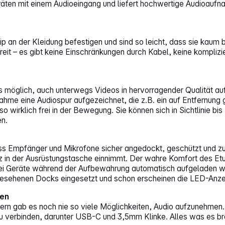
ten mit einem Audioeingang und liefert hochwertige Audioaufna
p an der Kleidung befestigen und sind so leicht, dass sie kaum 
t – es gibt keine Einschränkungen durch Kabel, keine komplizie
möglich, auch unterwegs Videos in hervorragender Qualität aufz
e eine Audiospur aufgezeichnet, die z.B. ein auf Entfernung 
so wirklich frei in der Bewegung. Sie können sich in Sichtlinie
en.
ass Empfänger und Mikrofone sicher angedockt, geschützt und 
atz in der Ausrüstungstasche einnimmt. Der wahre Komfort des Et
rei Geräte während der Aufbewahrung automatisch aufgeladen we
rgesehenen Docks eingesetzt und schon erscheinen die LED-Anzei
ten
ern gab es noch nie so viele Möglichkeiten, Audio aufzunehme
 verbinden, darunter USB-C und 3,5mm Klinke. Alles was es bra