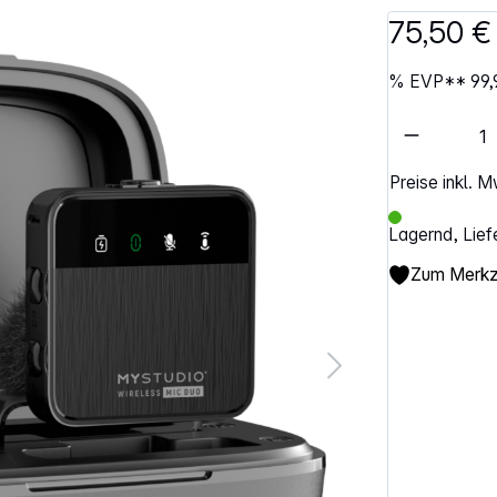
75,50 €
%
EVP**
99,
Artikel 
Preise inkl. 
Lagernd, Lief
Zum Merkze