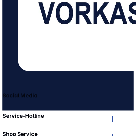
Social Media
gehe zu facebook
gehe zu instagram
Service-Hotline
Shop Service