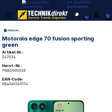
zur geprüften
Demoware
Motorola edge 70 fusion sporting
green
Artikel-Nr.:
247034
Herst.-Nr.:
PBBD0005SE
EAN-Code:
0840493611174
Bildergalerie überspringen