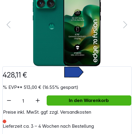
428,11 €
%
EVP**
513,00 €
(16.55% gespart)
Artikel Anzahl: Gib den gewünschten Wert e
In den Warenkorb
Preise inkl. MwSt. ggf. zzgl. Versandkosten
Lieferzeit ca. 3 – 4 Wochen nach Bestellung