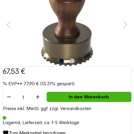
67,53 €
%
EVP**
77,90 €
(13.31% gespart)
Artikel Anzahl: Gib den gewünschten Wert e
In den Warenkorb
Preise inkl. MwSt. ggf. zzgl. Versandkosten
Lagernd, Lieferzeit: ca. 1-5 Werktage
Zum Merkzettel hinzufügen