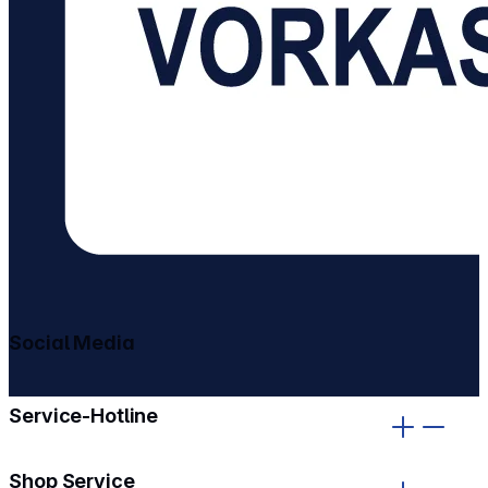
Social Media
gehe zu facebook
gehe zu instagram
Service-Hotline
Shop Service