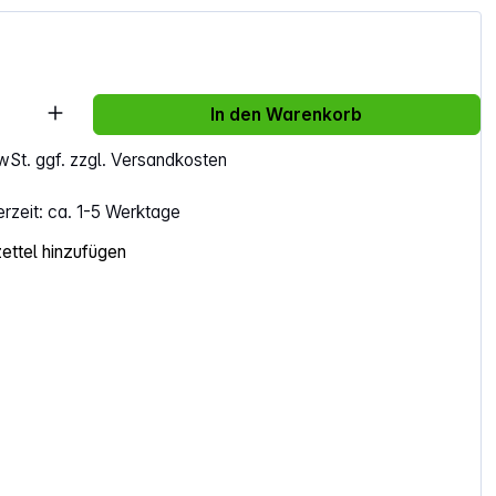
Anzahl: Gib den gewünschten Wert ein ode
In den Warenkorb
MwSt. ggf. zzgl. Versandkosten
erzeit: ca. 1-5 Werktage
ttel hinzufügen