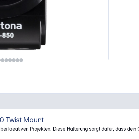
0 Twist Mount
0 Twist Mount"
ei kreativen Projekten. Diese Halterung sorgt dafür, dass dein Ge