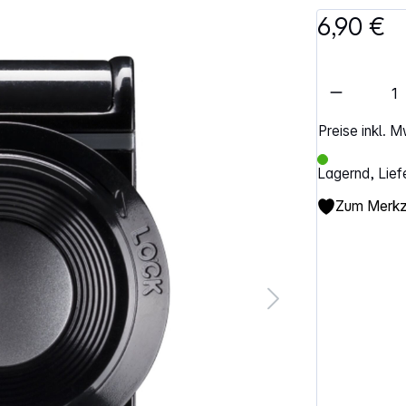
6,90 €
Artikel 
Preise inkl. 
Lagernd, Lief
Zum Merkze