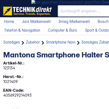
zur geprüften
De
Home
Jura Markenwelt
Smeg Markenwelt
Bosch
Telefon & Navigation
Computer & Büro
Sport & Outdo
Sonstiges
Zubehör
Smartphone Navi
Sonstiges Zubeh
Mantona Smartphone Halter 
Artikel-Nr.:
123134
Herst.-Nr.:
1021409
EAN-Code:
4056929214093