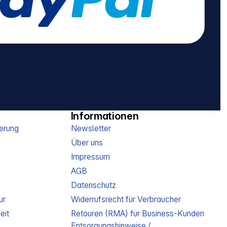
Informationen
erung
Newsletter
Über uns
Impressum
AGB
Datenschutz
ur
Widerrufsrecht für Verbraucher
eit
Retouren (RMA) für Business-Kunden
Entsorgungshinweise /