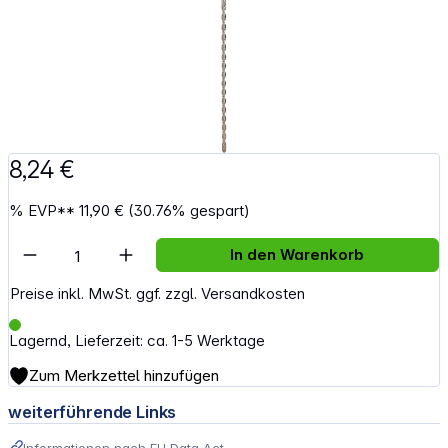
8,24 €
%
EVP**
11,90 €
(30.76% gespart)
Artikel Anzahl: Gib den gewünschten Wert e
In den Warenkorb
Preise inkl. MwSt. ggf. zzgl. Versandkosten
Lagernd, Lieferzeit: ca. 1-5 Werktage
Zum Merkzettel hinzufügen
weiterführende Links
Informationen nach EU Data Act