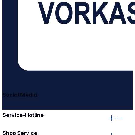
Social Media
gehe zu facebook
gehe zu instagram
Service-Hotline
Shop Service