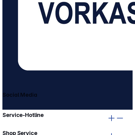
Social Media
gehe zu facebook
gehe zu instagram
Service-Hotline
Shop Service