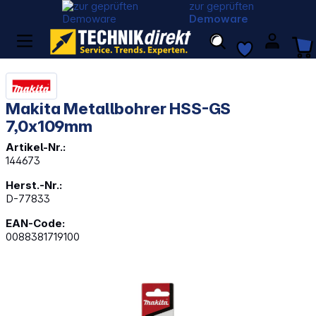
zur geprüften
Demoware
Makita Metallbohrer HSS-GS
7,0x109mm
Artikel-Nr.:
144673
Herst.-Nr.:
D-77833
EAN-Code:
0088381719100
Bildergalerie überspringen