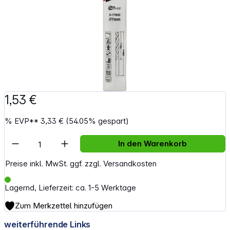
1,53 €
%
EVP**
3,33 €
(54.05% gespart)
Artikel Anzahl: Gib den gewünschten Wert e
In den Warenkorb
Preise inkl. MwSt. ggf. zzgl. Versandkosten
Lagernd, Lieferzeit: ca. 1-5 Werktage
Zum Merkzettel hinzufügen
weiterführende Links