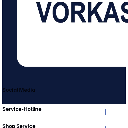
Social Media
gehe zu facebook
gehe zu instagram
Service-Hotline
Shop Service