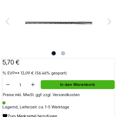
5,70 €
%
EVP**
13,09 €
(56.46% gespart)
Artikel Anzahl: Gib den gewünschten Wert e
In den Warenkorb
Preise inkl. MwSt. ggf. zzgl. Versandkosten
Lagernd, Lieferzeit: ca. 1-5 Werktage
Zum Merkzettel hinzufügen