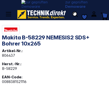
zur geprüften
Demoware
Makita B-58229 NEMESIS2 SDS+
Bohrer 10x265
Artikel-Nr.:
806437
Herst.-Nr.:
B-58229
EAN-Code:
0088381521116
Bildergalerie überspringen