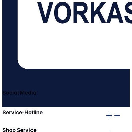
Social Media
gehe zu facebook
gehe zu instagram
Service-Hotline
Shop Service