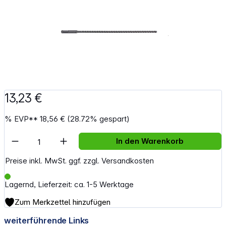
13,23 €
%
EVP**
18,56 €
(28.72% gespart)
Artikel Anzahl: Gib den gewünschten Wert e
In den Warenkorb
Preise inkl. MwSt. ggf. zzgl. Versandkosten
Lagernd, Lieferzeit: ca. 1-5 Werktage
Zum Merkzettel hinzufügen
weiterführende Links