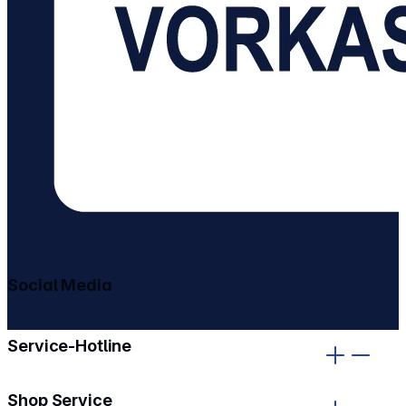
Social Media
gehe zu facebook
gehe zu instagram
Service-Hotline
Shop Service