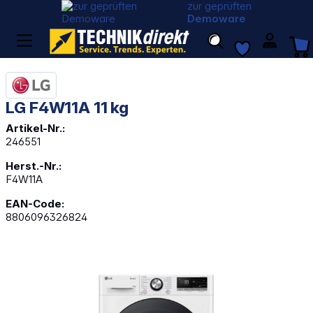
zur geprüften
Demoware
LG F4W11A 11 kg
Artikel-Nr.:
246551
Herst.-Nr.:
F4W11A
EAN-Code:
8806096326824
Bildergalerie überspringen