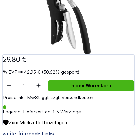
29,80 €
%
EVP**
42,95 €
(30.62% gespart)
Artikel Anzahl: Gib den gewünschten Wert e
In den Warenkorb
Preise inkl. MwSt. ggf. zzgl. Versandkosten
Lagernd, Lieferzeit: ca. 1-5 Werktage
Zum Merkzettel hinzufügen
weiterführende Links