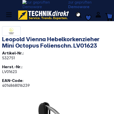
zur geprüften
Demoware
Leopold Vienna Hebelkorkenzieher
Mini Octopus Folienschn. LV01623
Artikel-Nr.:
532751
Herst.-Nr.:
LV01623
EAN-Code:
4014868016239
Bildergalerie überspringen