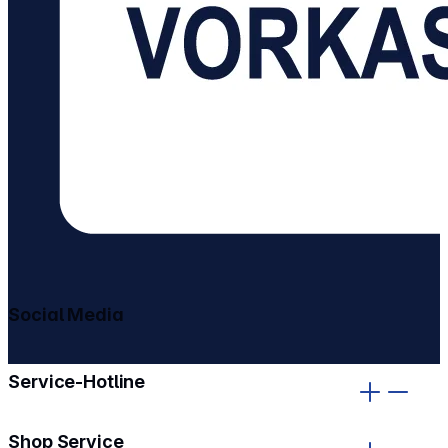
Social Media
gehe zu facebook
gehe zu instagram
Service-Hotline
Shop Service