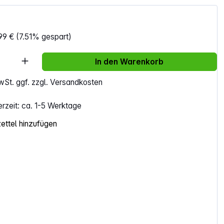
99 €
(7.51% gespart)
Anzahl: Gib den gewünschten Wert ein ode
In den Warenkorb
MwSt. ggf. zzgl. Versandkosten
erzeit: ca. 1-5 Werktage
ttel hinzufügen