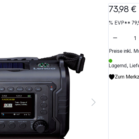
73,98 €
%
EVP**
79,
Artikel 
Preise inkl. 
Lagernd, Lief
Zum Merkze