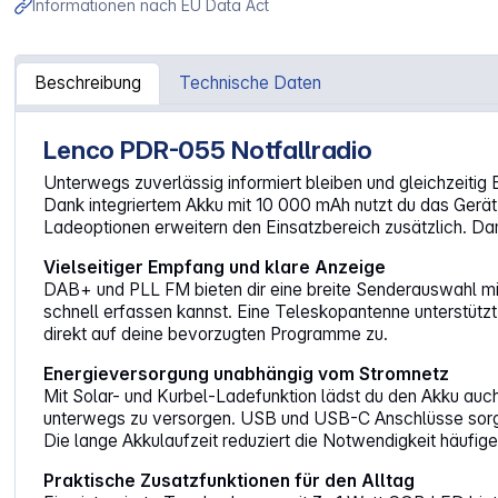
Informationen nach EU Data Act
Beschreibung
Technische Daten
Lenco PDR-055 Notfallradio
Artikelinformationen "Lenco PDR-055 Notfallradio"
Unterwegs zuverlässig informiert bleiben und gleichzeitig
Dank integriertem Akku mit 10 000 mAh nutzt du das Gerät 
Ladeoptionen erweitern den Einsatzbereich zusätzlich. Dam
Vielseitiger Empfang und klare Anzeige
DAB+ und PLL FM bieten dir eine breite Senderauswahl mit 
schnell erfassen kannst. Eine Teleskopantenne unterstütz
direkt auf deine bevorzugten Programme zu.
Energieversorgung unabhängig vom Stromnetz
Mit Solar- und Kurbel-Ladefunktion lädst du den Akku auc
unterwegs zu versorgen. USB und USB-C Anschlüsse sorge
Die lange Akkulaufzeit reduziert die Notwendigkeit häufi
Praktische Zusatzfunktionen für den Alltag