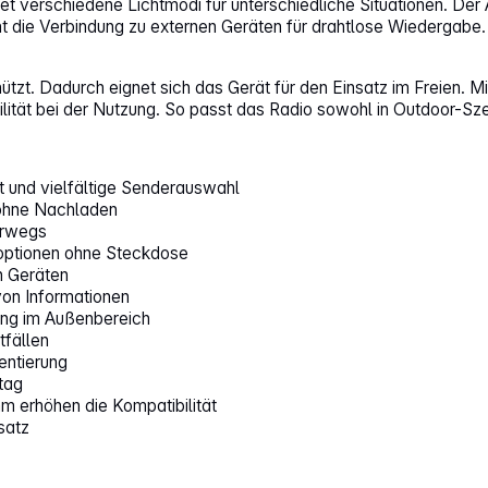
 verschiedene Lichtmodi für unterschiedliche Situationen. Der Al
cht die Verbindung zu externen Geräten für drahtlose Wiedergabe.
t. Dadurch eignet sich das Gerät für den Einsatz im Freien. Mi
lität bei der Nutzung. So passt das Radio sowohl in Outdoor-Sze
t und vielfältige Senderauswahl
 ohne Nachladen
erwegs
eoptionen ohne Steckdose
n Geräten
von Informationen
ung im Außenbereich
tfällen
entierung
tag
 erhöhen die Kompatibilität
satz