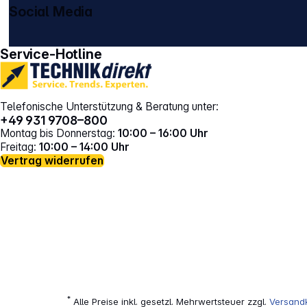
Social Media
gehe zu facebook
gehe zu instagram
Service-Hotline
Telefonische Unterstützung & Beratung unter:
+49 931 9708–800
Montag bis Donnerstag:
10:00 – 16:00 Uhr
Freitag:
10:00 – 14:00 Uhr
Vertrag widerrufen
*
Alle Preise inkl. gesetzl. Mehrwertsteuer zzgl.
Versand