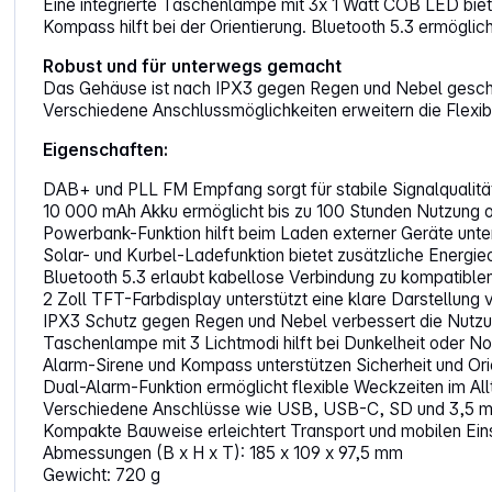
Eine integrierte Taschenlampe mit 3x 1 Watt COB LED bietet
Kompass hilft bei der Orientierung. Bluetooth 5.3 ermögli
Robust und für unterwegs gemacht
Das Gehäuse ist nach IPX3 gegen Regen und Nebel geschütz
Verschiedene Anschlussmöglichkeiten erweitern die Flexibi
Eigenschaften:
DAB+ und PLL FM Empfang sorgt für stabile Signalqualitä
10 000 mAh Akku ermöglicht bis zu 100 Stunden Nutzung
Powerbank-Funktion hilft beim Laden externer Geräte unt
Solar- und Kurbel-Ladefunktion bietet zusätzliche Energi
Bluetooth 5.3 erlaubt kabellose Verbindung zu kompatible
2 Zoll TFT-Farbdisplay unterstützt eine klare Darstellung 
IPX3 Schutz gegen Regen und Nebel verbessert die Nutz
Taschenlampe mit 3 Lichtmodi hilft bei Dunkelheit oder No
Alarm-Sirene und Kompass unterstützen Sicherheit und Ori
Dual-Alarm-Funktion ermöglicht flexible Weckzeiten im All
Verschiedene Anschlüsse wie USB, USB-C, SD und 3,5 mm
Kompakte Bauweise erleichtert Transport und mobilen Ein
Abmessungen (B x H x T): 185 x 109 x 97,5 mm
Gewicht: 720 g