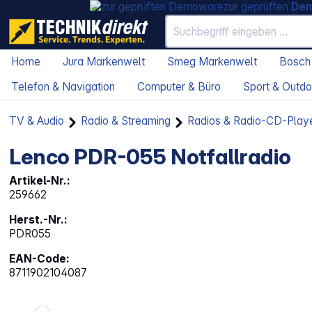
zur geprüften
De
Home
Jura Markenwelt
Smeg Markenwelt
Bosch
Telefon & Navigation
Computer & Büro
Sport & Outdo
TV & Audio
Radio & Streaming
Radios & Radio-CD-Play
Lenco PDR-055 Notfallradio
Artikel-Nr.:
259662
Herst.-Nr.:
PDR055
EAN-Code:
8711902104087