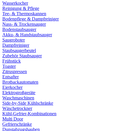
Wasserkocher
Reinigung & Pflege
Tee- & Thermoskannen
Bodenpflege & Dampfreiniger
Nass- & Trockensauger
Bodenstaubsauger
Akku- & Handstaubsauger
Saugroboter
Dampfreiniger
Staubsaugerbeutel
Zubehör Staubsauger
Frühstück
Toaster
Zitruspressen
Entsafter
Brotbackautomaten
Eierkocher
Elektrogroßgeräte
Waschmaschinen
Side-by-Side Kühlschränke
Wäschetrockner
Kühl-Gefrier-Kombinationen
Multi Door
Gefrierschränke
Dunstabzugshauben