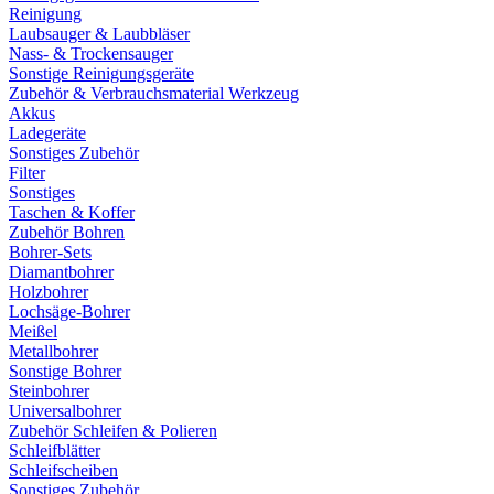
Reinigung
Laubsauger & Laubbläser
Nass- & Trockensauger
Sonstige Reinigungsgeräte
Zubehör & Verbrauchsmaterial Werkzeug
Akkus
Ladegeräte
Sonstiges Zubehör
Filter
Sonstiges
Taschen & Koffer
Zubehör Bohren
Bohrer-Sets
Diamantbohrer
Holzbohrer
Lochsäge-Bohrer
Meißel
Metallbohrer
Sonstige Bohrer
Steinbohrer
Universalbohrer
Zubehör Schleifen & Polieren
Schleifblätter
Schleifscheiben
Sonstiges Zubehör