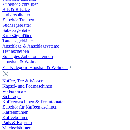
Zubehör Schrauben
Bits & Bitsätze
Universalhalter
Zubehör Trennen
Stichsägeblätter
Säbelsägeblätter
Kreissägeblätter
Tauchsägeblätter
Anschläge & Anschlagsysteme
Trennscheiben
Sonstiges Zubehör Trennen
Haushalt & Wohnen
Zur Kategorie Haushalt & Wohnen
Kaffee, Tee & Wasser
Kapsel- und Padmaschinen
Vollautomaten
Siebträger
Kaffeemaschinen & Teeautomaten
Zubehör für Kaffeemaschinen
Kaffeemühlen
Kaffeebohnen
Pads & Kapseln
Milchschäumer