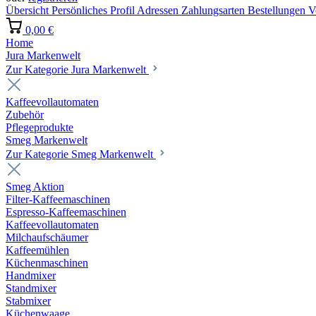
Übersicht
Persönliches Profil
Adressen
Zahlungsarten
Bestellungen
V
0,00 €
Home
Jura Markenwelt
Zur Kategorie Jura Markenwelt
Kaffeevollautomaten
Zubehör
Pflegeprodukte
Smeg Markenwelt
Zur Kategorie Smeg Markenwelt
Smeg Aktion
Filter-Kaffeemaschinen
Espresso-Kaffeemaschinen
Kaffeevollautomaten
Milchaufschäumer
Kaffeemühlen
Küchenmaschinen
Handmixer
Standmixer
Stabmixer
Küchenwaage