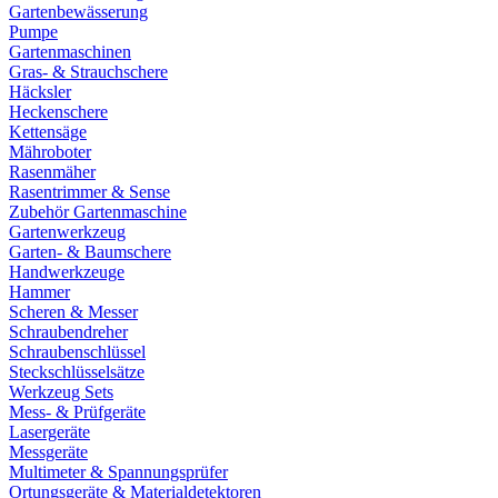
Gartenbewässerung
Pumpe
Gartenmaschinen
Gras- & Strauchschere
Häcksler
Heckenschere
Kettensäge
Mähroboter
Rasenmäher
Rasentrimmer & Sense
Zubehör Gartenmaschine
Gartenwerkzeug
Garten- & Baumschere
Handwerkzeuge
Hammer
Scheren & Messer
Schraubendreher
Schraubenschlüssel
Steckschlüsselsätze
Werkzeug Sets
Mess- & Prüfgeräte
Lasergeräte
Messgeräte
Multimeter & Spannungsprüfer
Ortungsgeräte & Materialdetektoren