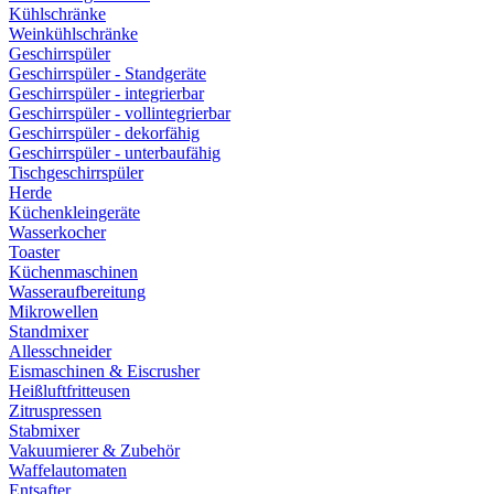
Kühlschränke
Weinkühlschränke
Geschirrspüler
Geschirrspüler - Standgeräte
Geschirrspüler - integrierbar
Geschirrspüler - vollintegrierbar
Geschirrspüler - dekorfähig
Geschirrspüler - unterbaufähig
Tischgeschirrspüler
Herde
Küchenkleingeräte
Wasserkocher
Toaster
Küchenmaschinen
Wasseraufbereitung
Mikrowellen
Standmixer
Allesschneider
Eismaschinen & Eiscrusher
Heißluftfritteusen
Zitruspressen
Stabmixer
Vakuumierer & Zubehör
Waffelautomaten
Entsafter