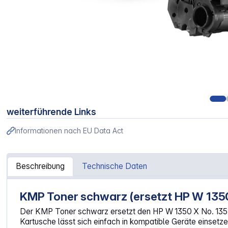
weiterführende Links
Informationen nach EU Data Act
Beschreibung
Technische Daten
KMP Toner schwarz (ersetzt HP W 1350
Artikelinformationen "KMP Toner schwarz ersetzt HP W 1
Der KMP Toner schwarz ersetzt den HP W 1350 X No. 135 X u
Kartusche lässt sich einfach in kompatible Geräte einsetze