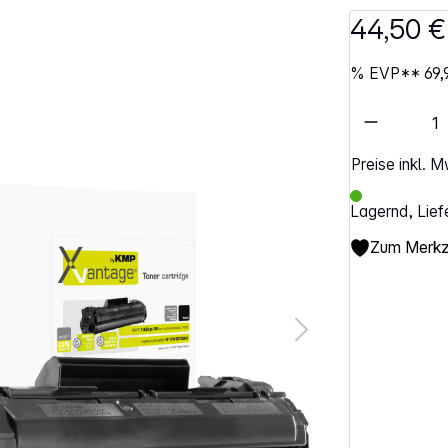
44,50 €
%
EVP**
69,
Artikel 
Preise inkl. 
Lagernd, Lief
Zum Merkze