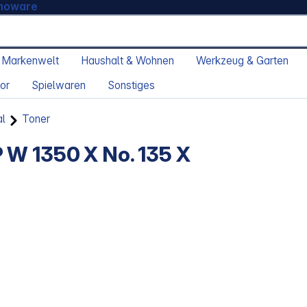
moware
 Markenwelt
Haushalt & Wohnen
Werkzeug & Garten
or
Spielwaren
Sonstiges
al
Toner
 W 1350 X No. 135 X