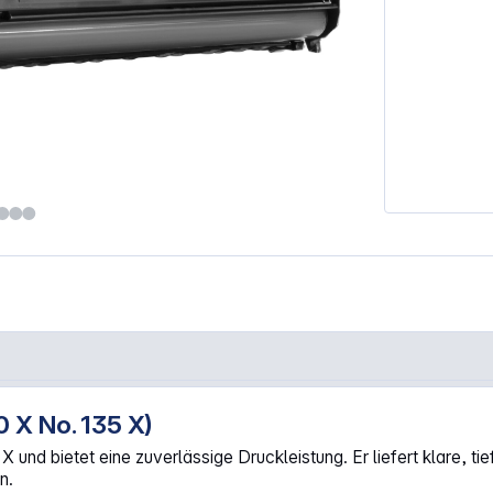
 X No. 135 X)
350 X No. 135 X"
nd bietet eine zuverlässige Druckleistung. Er liefert klare, ti
n.