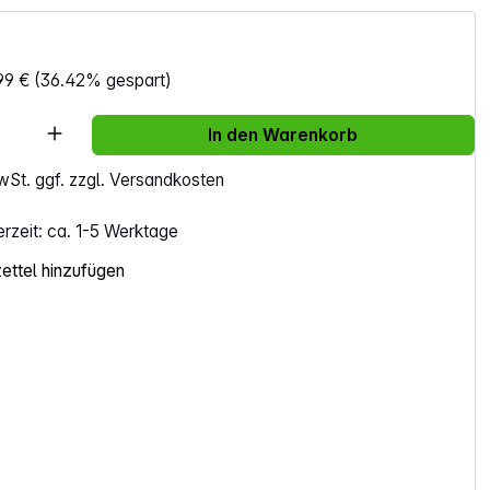
99 €
(36.42% gespart)
Anzahl: Gib den gewünschten Wert ein ode
In den Warenkorb
MwSt. ggf. zzgl. Versandkosten
erzeit: ca. 1-5 Werktage
ttel hinzufügen