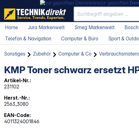
zur geprüften
De
Home
Jura Markenwelt
Smeg Markenwelt
Bosch
Telefon & Navigation
Computer & Büro
Sport & Outdo
Sonstiges
Zubehör
Computer & Co
Verbrauchsmateri
KMP Toner schwarz ersetzt HP
Artikel-Nr.:
231102
Herst.-Nr.:
2563,3080
EAN-Code:
4011324001846