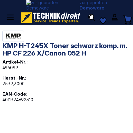
zur geprüften
Demoware
KMP H-T245X Toner schwarz komp. m.
HP CF 226 X/Canon 052 H
Artikel-Nr.:
496099
Herst.-Nr.:
2539,3000
EAN-Code:
4011324692310
Bildergalerie überspringen