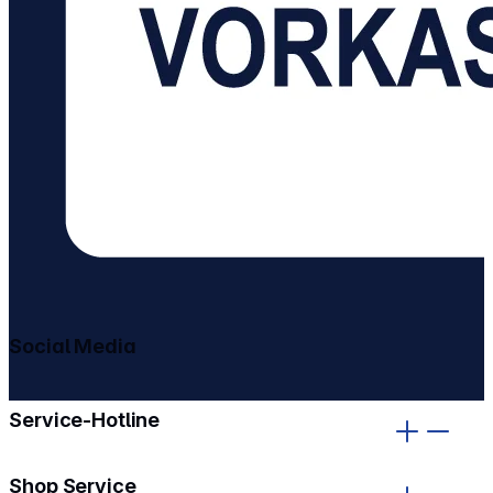
Social Media
gehe zu facebook
gehe zu instagram
Service-Hotline
Shop Service