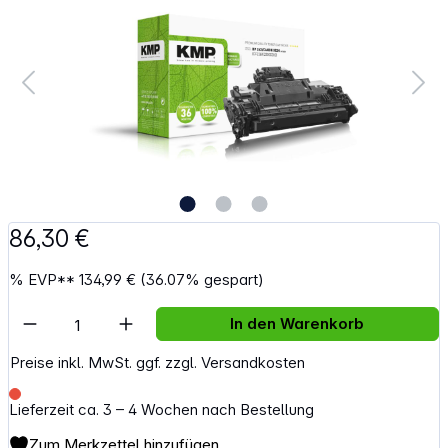
86,30 €
%
EVP**
134,99 €
(36.07% gespart)
Artikel Anzahl: Gib den gewünschten Wert e
In den Warenkorb
Preise inkl. MwSt. ggf. zzgl. Versandkosten
Lieferzeit ca. 3 – 4 Wochen nach Bestellung
Zum Merkzettel hinzufügen