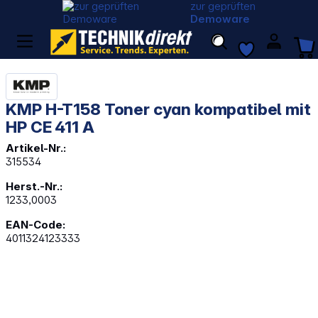
zur geprüften
Demoware
KMP H-T158 Toner cyan kompatibel mit
HP CE 411 A
Artikel-Nr.:
315534
Herst.-Nr.:
1233,0003
EAN-Code:
4011324123333
Bildergalerie überspringen