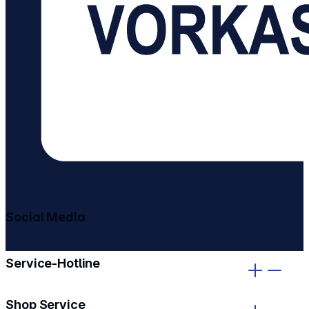
Social Media
gehe zu facebook
gehe zu instagram
Service-Hotline
Shop Service