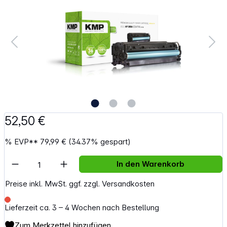
52,50 €
%
EVP**
79,99 €
(34.37% gespart)
Artikel Anzahl: Gib den gewünschten Wert e
In den Warenkorb
Preise inkl. MwSt. ggf. zzgl. Versandkosten
Lieferzeit ca. 3 – 4 Wochen nach Bestellung
Zum Merkzettel hinzufügen