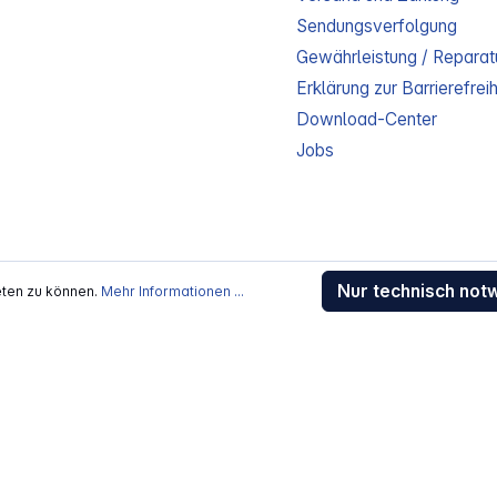
Sendungsverfolgung
Gewährleistung / Reparat
Erklärung zur Barrierefreih
Download-Center
Jobs
kosten
, wenn nicht anders beschrieben
Nur technisch not
eten zu können.
Mehr Informationen ...
rstellers / Lieferanten.
 Alle Rechte vorbehalten.