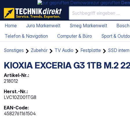
zur geprüften
De
Home
Jura Markenwelt
Smeg Markenwelt
Bosch
Telefon & Navigation
Computer & Büro
Sport & Outdo
Sonstiges
Zubehör
TV Audio
Festplatte
SSD intern
KIOXIA EXCERIA G3 1TB M.2 2
Artikel-Nr.:
218012
Herst.-Nr.:
LVC10Z001TG8
EAN-Code:
4582761161504