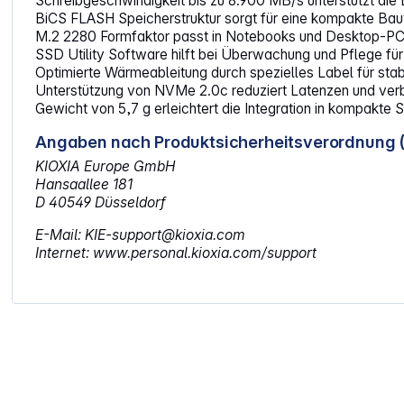
Schreibgeschwindigkeit bis zu 8.900 MB/s unterstützt di
BiCS FLASH Speicherstruktur sorgt für eine kompakte Bau
M.2 2280 Formfaktor passt in Notebooks und Desktop-PCs
SSD Utility Software hilft bei Überwachung und Pflege fü
Optimierte Wärmeableitung durch spezielles Label für stabi
Unterstützung von NVMe 2.0c reduziert Latenzen und ver
Gewicht von 5,7 g erleichtert die Integration in kompakte
Angaben nach Produktsicherheitsverordnung 
KIOXIA Europe GmbH
Hansaallee 181
D 40549 Düsseldorf
E-Mail: KIE-support@kioxia.com
Internet: www.personal.kioxia.com/support