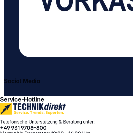
Social Media
gehe zu facebook
gehe zu instagram
Service-Hotline
Telefonische Unterstützung & Beratung unter:
+49 931 9708–800