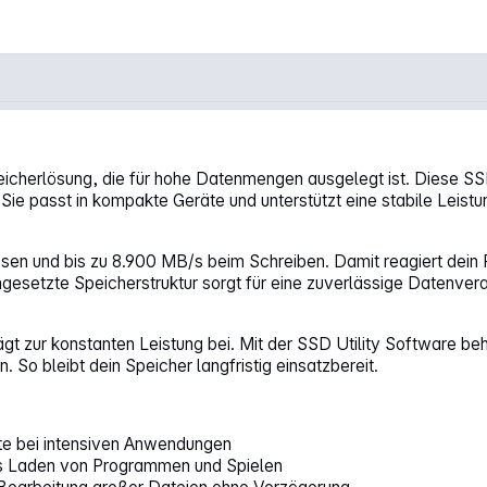
 PCIe 5.0 LVC10Z001TG8"
icherlösung, die für hohe Datenmengen ausgelegt ist. Diese SSD
ie passt in kompakte Geräte und unterstützt eine stabile Leistu
sen und bis zu 8.900 MB/s beim Schreiben. Damit reagiert dein R
esetzte Speicherstruktur sorgt für eine zuverlässige Datenvera
ägt zur konstanten Leistung bei. Mit der SSD Utility Software beh
So bleibt dein Speicher langfristig einsatzbereit.
ate bei intensiven Anwendungen
as Laden von Programmen und Spielen