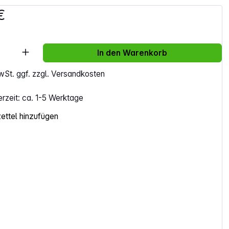
€
Anzahl: Gib den gewünschten Wert ein ode
In den Warenkorb
MwSt. ggf. zzgl. Versandkosten
erzeit: ca. 1-5 Werktage
ttel hinzufügen