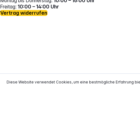
Montag bis Donnerstag:
10:00 – 16:00 Uhr
Freitag:
10:00 – 14:00 Uhr
Vertrag widerrufen
*
Alle Preise inkl. gesetzl. Mehrwertsteuer zzgl.
Versand
Diese Website verwendet Cookies, um eine bestmögliche Erfahrung bi
**
EVP = Empfohlener Verkaufspreis des He
Copyright © 2000 - 2026 TECHNIKdirekt -