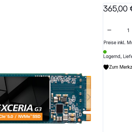
365,00 
Artikel 
Preise inkl. 
Lagernd, Lief
Zum Merkze