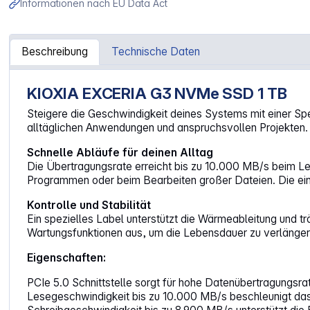
Informationen nach EU Data Act
Beschreibung
Technische Daten
KIOXIA EXCERIA G3 NVMe SSD 1 TB
Artikelinformationen "KIOXIA EXCERIA G3 1TB M.2 2280
Steigere die Geschwindigkeit deines Systems mit einer Spe
alltäglichen Anwendungen und anspruchsvollen Projekten. S
Schnelle Abläufe für deinen Alltag
Die Übertragungsrate erreicht bis zu 10.000 MB/s beim Le
Programmen oder beim Bearbeiten großer Dateien. Die eing
Kontrolle und Stabilität
Ein spezielles Label unterstützt die Wärmeableitung und tr
Wartungsfunktionen aus, um die Lebensdauer zu verlängern. 
Eigenschaften:
PCIe 5.0 Schnittstelle sorgt für hohe Datenübertragungsr
Lesegeschwindigkeit bis zu 10.000 MB/s beschleunigt d