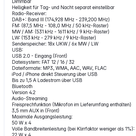
Dimmbar
Helligkeit für Tag- und Nacht separat einstellbar
Radio-Receiver:
DAB+: Band III (174,928 MHz - 239,200 MHz)
FM: (87,5 MHz - 108,0 MHz / 50 kHz-Raster)
MW / AM: (531 kHz - 1611 kHz / 9 kHz-Raster)
LW: (153 kHz - 279 kHz / 9 kHz-Raster)
Senderspeicher: 18x UKW / 6x MW / LW
USB:
USB 2.0 - Eingang (Front)
Dateisystem: FAT 12 / 16 / 32
Dateiformate: MP3, WMA, AAC, WAV, FLAC
iPod / iPhone direkt Steuerung über USB
Bis zu 1,5 A Ladestrom über USB
Bluetooth
Version 4.2
Audio-Streaming
Freisprechfunktion (Mikrofon im Lieferumfang enthalten)
3,5 mm AUX in (Front)
Maximale Ausgangsleistung:
50 W x 4
Volle Bandbreitenleistung (bei Klirrfaktor weniger als 1%):
22 W x 4