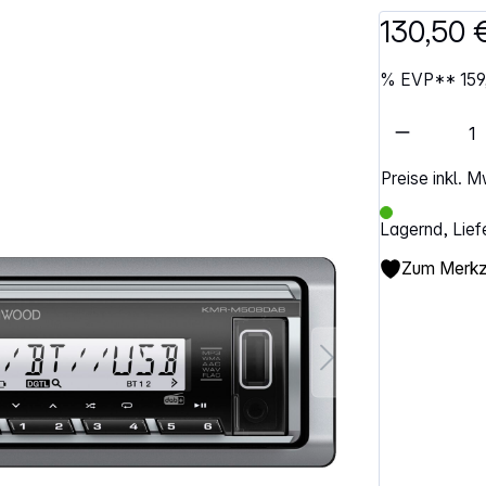
130,50 
%
EVP**
159
Artikel 
Preise inkl. 
Lagernd, Lief
Zum Merkze