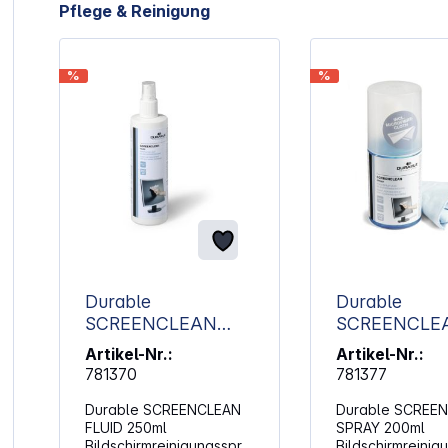
Artikelgalerie überspringen
Pflege & Reinigung
%
%
Durable
Durable
SCREENCLEAN
SCREENCLE
FLUID 250ml
SPRAY 200m
Artikel-Nr.:
Artikel-Nr.:
Bildschirmreinigungs
Bildschirmrei
781370
781377
spray 578219
set 582300
Durable SCREENCLEAN
Durable SCREE
FLUID 250ml
SPRAY 200ml
Bildschirmreinigungsspra
Bildschirmreinig