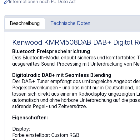
Informationen nach EU Data Act
Beschreibung
Technische Daten
Kenwood KMRM508DAB DAB+ Digital Re
Artikelinformationen "Kenwood KMRM508DAB"
Bluetooth Freisprecheinrichtung
Das Bluetooth-Modul erlaubt sicheres und komfortables Tel
ausgereiftes Sound-Processing mit Unterdrückung von Ne
Digitalradio DAB+ mit Seamless Blending
Der DAB+ Tuner empfängt das umfangreiche Angebot der 
Pegelschwankungen - und das nicht nur in Deutschland, d
lassen sich direkt aus einer im Radiodisplay angezeigten
automatisch und ohne hörbare Unterbrechung auf die pass
störende Pegel- und Zeitversätze.
Eigenschaften:
Display:
Farbe einstellbar: Custom RGB