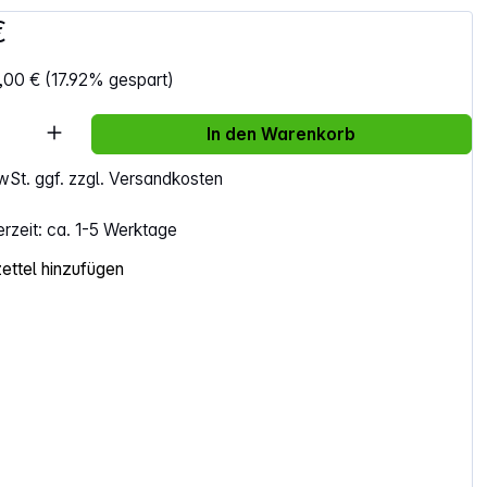
€
,00 €
(17.92% gespart)
Anzahl: Gib den gewünschten Wert ein ode
In den Warenkorb
MwSt. ggf. zzgl. Versandkosten
erzeit: ca. 1-5 Werktage
ttel hinzufügen