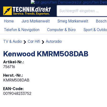
zur geprüften
De
Home
Jura Markenwelt
Smeg Markenwelt
Bosch
Telefon & Navigation
Computer & Büro
Sport & Outdo
TV & Audio
Car Hifi
Autoradio
Kenwood KMRM508DAB
Artikel-Nr.:
756716
Herst.-Nr.:
KMRM508DAB
EAN-Code:
0019048233752