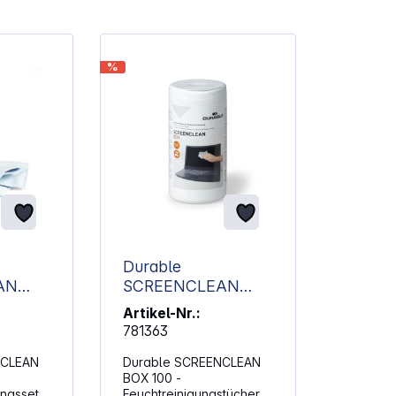
%
Durable
AN
SCREENCLEAN
l
BOX 100
Artikel-Nr.:
nigungs
Feuchtreinigungstüc
781363
her 573602
NCLEAN
Durable SCREENCLEAN
BOX 100 -
ungsset
Feuchtreinigungstücher