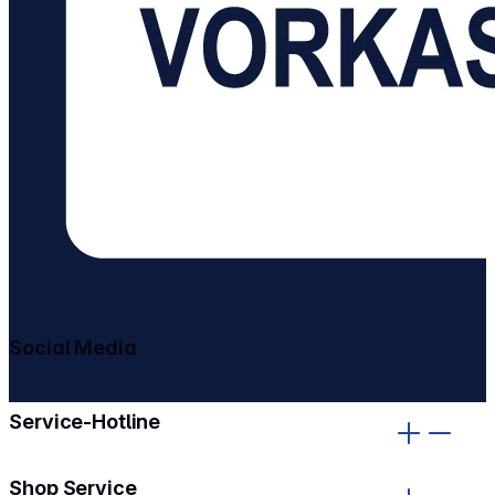
Social Media
gehe zu facebook
gehe zu instagram
Service-Hotline
Shop Service