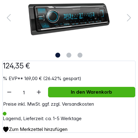
124,35 €
%
EVP**
169,00 €
(26.42% gespart)
Artikel Anzahl: Gib den gewünschten Wert e
In den Warenkorb
Preise inkl. MwSt. ggf. zzgl. Versandkosten
Lagernd, Lieferzeit: ca. 1-5 Werktage
Zum Merkzettel hinzufügen