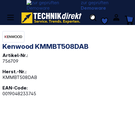
zur geprüften
Demoware
Kenwood KMMBT508DAB
Artikel-Nr.:
756709
Herst.-Nr.:
KMMBT508DAB
EAN-Code:
0019048233745
Bildergalerie überspringen