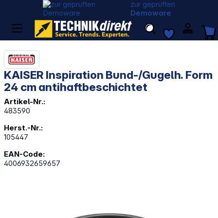
zur geprüften
Demoware
KAISER Inspiration Bund-/Gugelh. Form
24 cm antihaftbeschichtet
Artikel-Nr.:
483590
Herst.-Nr.:
105447
EAN-Code:
4006932659657
Bildergalerie überspringen