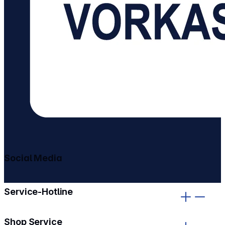
Social Media
gehe zu facebook
gehe zu instagram
Service-Hotline
Shop Service