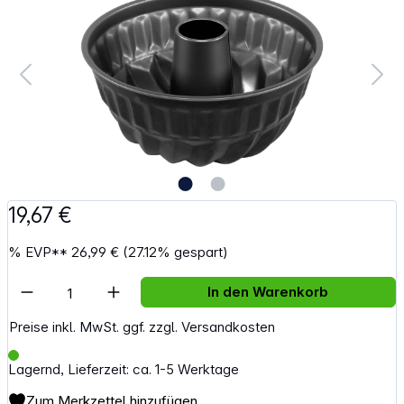
19,67 €
%
EVP**
26,99 €
(27.12% gespart)
Artikel Anzahl: Gib den gewünschten Wert e
In den Warenkorb
Preise inkl. MwSt. ggf. zzgl. Versandkosten
Lagernd, Lieferzeit: ca. 1-5 Werktage
Zum Merkzettel hinzufügen