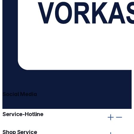
Social Media
gehe zu facebook
gehe zu instagram
Service-Hotline
Shop Service