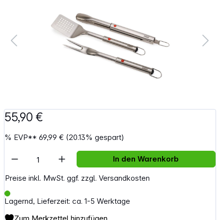
55,90 €
%
EVP**
69,99 €
(20.13% gespart)
Artikel Anzahl: Gib den gewünschten Wert e
In den Warenkorb
Preise inkl. MwSt. ggf. zzgl. Versandkosten
Lagernd, Lieferzeit: ca. 1-5 Werktage
Zum Merkzettel hinzufügen