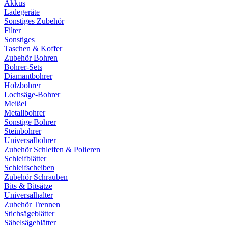
Akkus
Ladegeräte
Sonstiges Zubehör
Filter
Sonstiges
Taschen & Koffer
Zubehör Bohren
Bohrer-Sets
Diamantbohrer
Holzbohrer
Lochsäge-Bohrer
Meißel
Metallbohrer
Sonstige Bohrer
Steinbohrer
Universalbohrer
Zubehör Schleifen & Polieren
Schleifblätter
Schleifscheiben
Zubehör Schrauben
Bits & Bitsätze
Universalhalter
Zubehör Trennen
Stichsägeblätter
Säbelsägeblätter