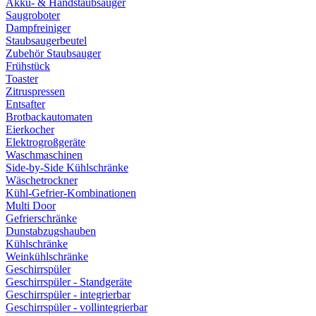
Akku- & Handstaubsauger
Saugroboter
Dampfreiniger
Staubsaugerbeutel
Zubehör Staubsauger
Frühstück
Toaster
Zitruspressen
Entsafter
Brotbackautomaten
Eierkocher
Elektrogroßgeräte
Waschmaschinen
Side-by-Side Kühlschränke
Wäschetrockner
Kühl-Gefrier-Kombinationen
Multi Door
Gefrierschränke
Dunstabzugshauben
Kühlschränke
Weinkühlschränke
Geschirrspüler
Geschirrspüler - Standgeräte
Geschirrspüler - integrierbar
Geschirrspüler - vollintegrierbar