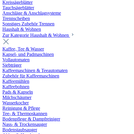
Kreissägeblätter
Tauchsägeblätter
Anschläge & Anschlagsysteme
Trennscheiben
Sonstiges Zubehör Trennen
Haushalt & Wohnen
Zur Kategorie Haushalt & Wohnen
Kaffee, Tee & Wasser
Kapsel- und Padmaschinen
Vollautomaten
Siebträger
Kaffeemaschinen & Teeautomaten
Zubehör für Kaffeemaschinen
Kaffeemühlen
Kaffeebohnen
Pads & Kapseln
Milchschäumer
Wasserkocher
Reinigung & Pflege
Tee- & Thermoskannen
Bodenpflege & Dampfreiniger
Nass- & Trockensauger
Bodenstaubsauger