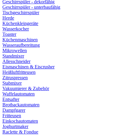
Geschirrspüler - dekorfähig
Geschirrspüler - unterbaufähig
Tischgeschirrspüler
Herde
Küchenkleingeräte
Wasserkocher
Toaster
Küchenmaschinen
Wasseraufbereitung
Mikrowellen
Standmixer
Allesschneider
Eismaschinen & Eiscrusher
Heißluftfritteusen
Zitruspressen
Stabmixer
Vakuumierer & Zubehör
Waffelautomaten
Entsafter
Brotbackautomaten
Dampfgarer
Fritteusen
Einkochautomaten
Joghurtmaker
Raclette & Fondue