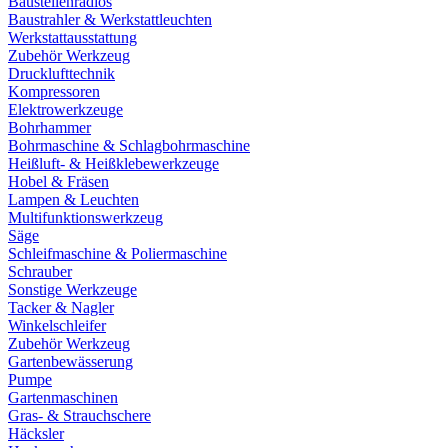
Baustellenradios
Baustrahler & Werkstattleuchten
Werkstattausstattung
Zubehör Werkzeug
Drucklufttechnik
Kompressoren
Elektrowerkzeuge
Bohrhammer
Bohrmaschine & Schlagbohrmaschine
Heißluft- & Heißklebewerkzeuge
Hobel & Fräsen
Lampen & Leuchten
Multifunktionswerkzeug
Säge
Schleifmaschine & Poliermaschine
Schrauber
Sonstige Werkzeuge
Tacker & Nagler
Winkelschleifer
Zubehör Werkzeug
Gartenbewässerung
Pumpe
Gartenmaschinen
Gras- & Strauchschere
Häcksler