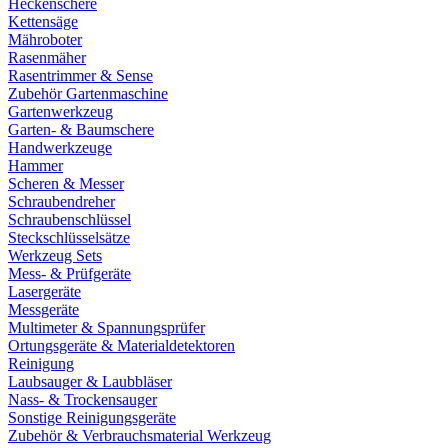
Heckenschere
Kettensäge
Mähroboter
Rasenmäher
Rasentrimmer & Sense
Zubehör Gartenmaschine
Gartenwerkzeug
Garten- & Baumschere
Handwerkzeuge
Hammer
Scheren & Messer
Schraubendreher
Schraubenschlüssel
Steckschlüsselsätze
Werkzeug Sets
Mess- & Prüfgeräte
Lasergeräte
Messgeräte
Multimeter & Spannungsprüfer
Ortungsgeräte & Materialdetektoren
Reinigung
Laubsauger & Laubbläser
Nass- & Trockensauger
Sonstige Reinigungsgeräte
Zubehör & Verbrauchsmaterial Werkzeug