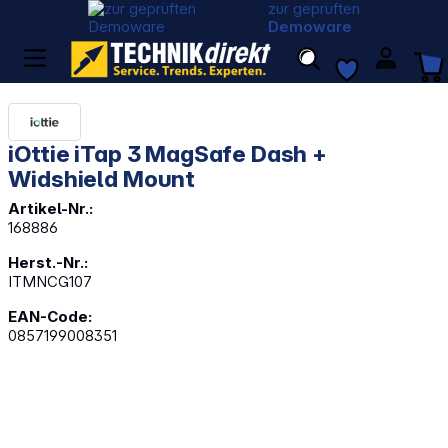
zur geprüften
Demoware
iOttie iTap 3 MagSafe Dash +
Widshield Mount
Artikel-Nr.:
168886
Herst.-Nr.:
ITMNCG107
EAN-Code:
0857199008351
Bildergalerie überspringen