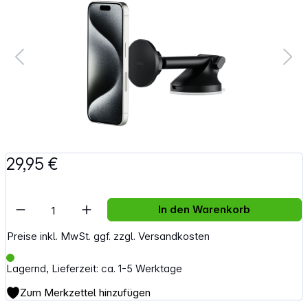
29,95 €
Artikel Anzahl: Gib den gewünschten Wert e
In den Warenkorb
Preise inkl. MwSt. ggf. zzgl. Versandkosten
Lagernd, Lieferzeit: ca. 1-5 Werktage
Zum Merkzettel hinzufügen