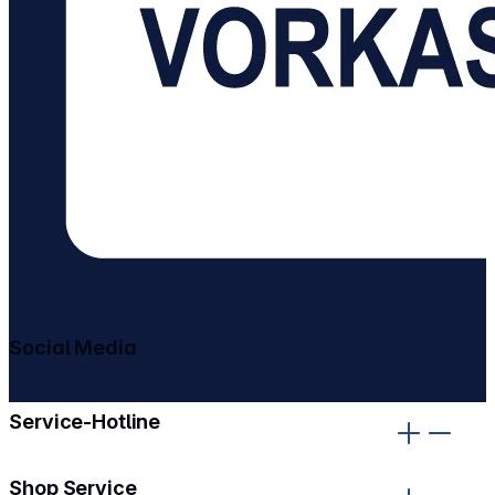
Social Media
gehe zu facebook
gehe zu instagram
Service-Hotline
Shop Service