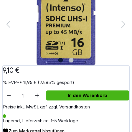
9,10 €
%
EVP**
11,95 €
(23.85% gespart)
Artikel Anzahl: Gib den gewünschten Wert e
In den Warenkorb
Preise inkl. MwSt. ggf. zzgl. Versandkosten
Lagernd, Lieferzeit: ca. 1-5 Werktage
Zum Merkzettel hinzufügen