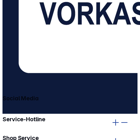
Social Media
gehe zu facebook
gehe zu instagram
Service-Hotline
Shop Service