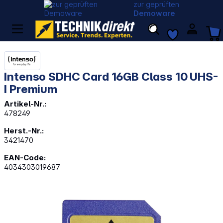
zur geprüften
Demoware
Intenso SDHC Card 16GB Class 10 UHS-
I Premium
Artikel-Nr.:
478249
Herst.-Nr.:
3421470
EAN-Code:
4034303019687
Bildergalerie überspringen