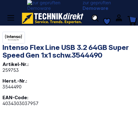
zur geprüften
Demoware
Intenso Flex Line USB 3.2 64GB Super
Speed Gen 1x1 schw.3544490
Artikel-Nr.:
259753
Herst.-Nr.:
3544490
EAN-Code:
4034303037957
Bildergalerie überspringen