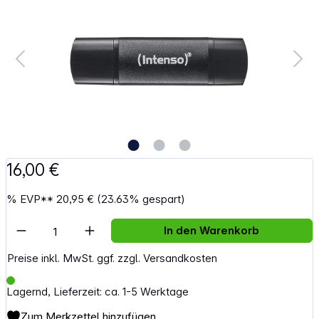
16,00 €
%
EVP**
20,95 €
(23.63% gespart)
Artikel Anzahl: Gib den gewünschten Wert e
In den Warenkorb
Preise inkl. MwSt. ggf. zzgl. Versandkosten
Lagernd, Lieferzeit: ca. 1-5 Werktage
Zum Merkzettel hinzufügen