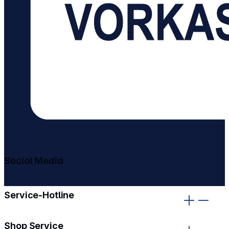
Social Media
gehe zu facebook
gehe zu instagram
Service-Hotline
Shop Service