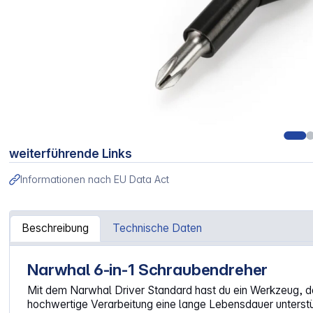
weiterführende Links
Informationen nach EU Data Act
Beschreibung
Technische Daten
Narwhal 6-in-1 Schraubendreher
Artikelinformationen "iFixit Narwhal 6 in 1 Schraubendreher
Mit dem Narwhal Driver Standard hast du ein Werkzeug, d
hochwertige Verarbeitung eine lange Lebensdauer unterstütz