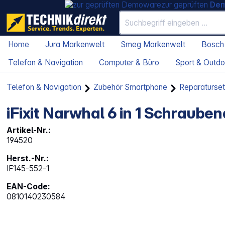
zur geprüften
De
Home
Jura Markenwelt
Smeg Markenwelt
Bosch
Telefon & Navigation
Computer & Büro
Sport & Outdo
Telefon & Navigation
Zubehör Smartphone
Reparaturse
iFixit Narwhal 6 in 1 Schraube
Artikel-Nr.:
194520
Herst.-Nr.:
IF145-552-1
EAN-Code:
0810140230584