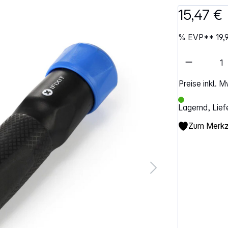
15,47 €
%
EVP**
19,
Artikel 
Preise inkl. 
Lagernd, Lief
Zum Merkze