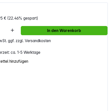
95 €
(22.46% gespart)
Anzahl: Gib den gewünschten Wert ein ode
In den Warenkorb
MwSt. ggf. zzgl. Versandkosten
erzeit: ca. 1-5 Werktage
ttel hinzufügen