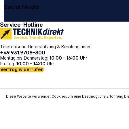
Social Media
gehe zu facebook
gehe zu instagram
Service-Hotline
Telefonische Unterstützung & Beratung unter:
+49 931 9708–800
Montag bis Donnerstag:
10:00 – 16:00 Uhr
Freitag:
10:00 – 14:00 Uhr
Vertrag widerrufen
Diese Website verwendet Cookies, um eine bestmögliche Erfahrung bi
*
Alle Preise inkl. gesetzl. Mehrwertsteuer zzgl.
Versand