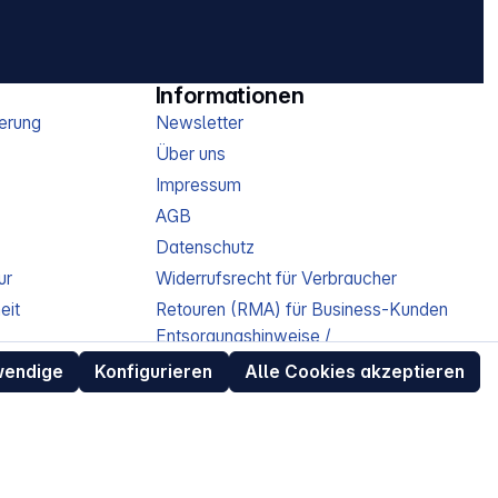
Informationen
erung
Newsletter
Über uns
Impressum
AGB
Datenschutz
ur
Widerrufsrecht für Verbraucher
eit
Retouren (RMA) für Business-Kunden
Entsorgungshinweise /
Altgeräterücknahme
wendige
Konfigurieren
Alle Cookies akzeptieren
Kundeninformation / Bestellablauf
Cookie-Einstellungen
EU Data Act