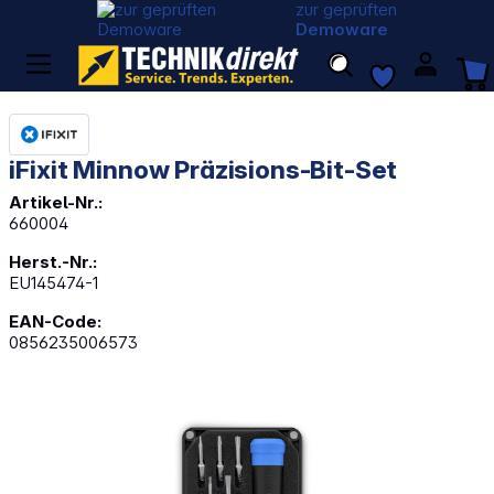
zur geprüften
Demoware
iFixit Minnow Präzisions-Bit-Set
Artikel-Nr.:
660004
Herst.-Nr.:
EU145474-1
EAN-Code:
0856235006573
Bildergalerie überspringen