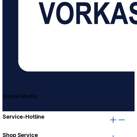
Social Media
gehe zu facebook
gehe zu instagram
Service-Hotline
Shop Service