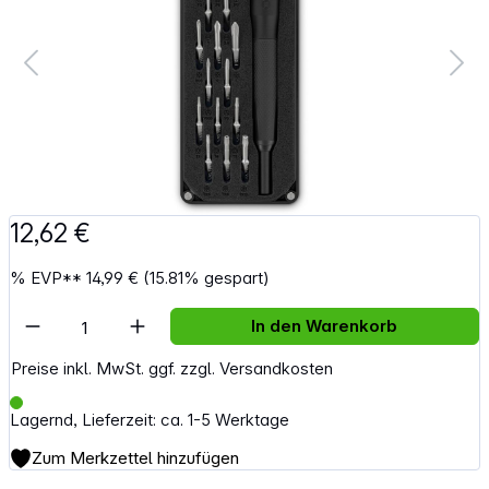
12,62 €
%
EVP**
14,99 €
(15.81% gespart)
Artikel Anzahl: Gib den gewünschten Wert e
In den Warenkorb
Preise inkl. MwSt. ggf. zzgl. Versandkosten
Lagernd, Lieferzeit: ca. 1-5 Werktage
Zum Merkzettel hinzufügen