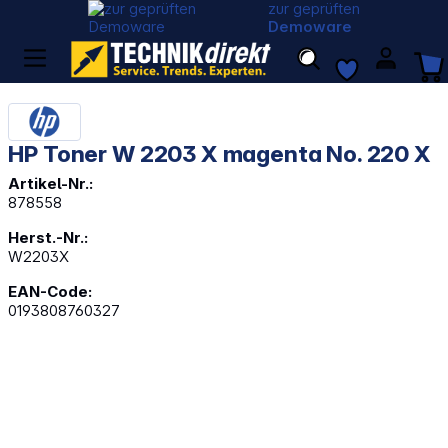
zur geprüften
Demoware
HP Toner W 2203 X magenta No. 220 X
Artikel-Nr.:
878558
Herst.-Nr.:
W2203X
EAN-Code:
0193808760327
Bildergalerie überspringen