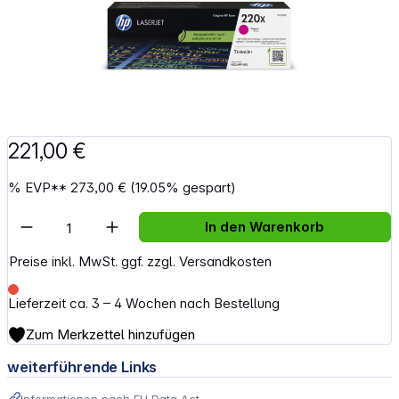
221,00 €
%
EVP**
273,00 €
(19.05% gespart)
Artikel Anzahl: Gib den gewünschten Wert e
In den Warenkorb
Preise inkl. MwSt. ggf. zzgl. Versandkosten
Lieferzeit ca. 3 – 4 Wochen nach Bestellung
Zum Merkzettel hinzufügen
weiterführende Links
Informationen nach EU Data Act