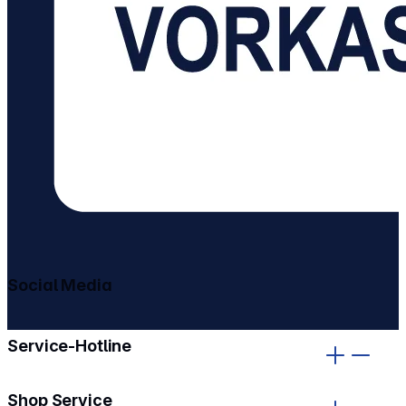
Social Media
gehe zu facebook
gehe zu instagram
Service-Hotline
Shop Service