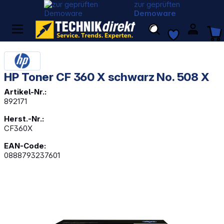
zur geprüften
Demoware
HP Toner CF 360 X schwarz No. 508 X
Artikel-Nr.:
892171
Herst.-Nr.:
CF360X
EAN-Code:
0888793237601
Bildergalerie überspringen