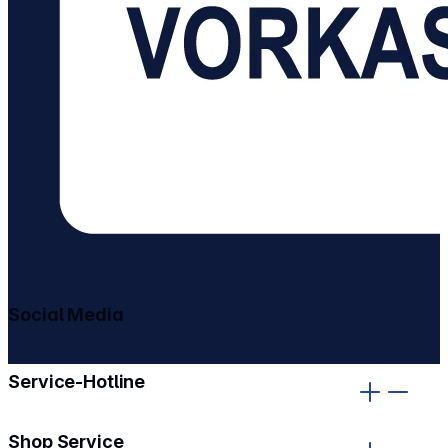
Social Media
gehe zu facebook
gehe zu instagram
Service-Hotline
Shop Service