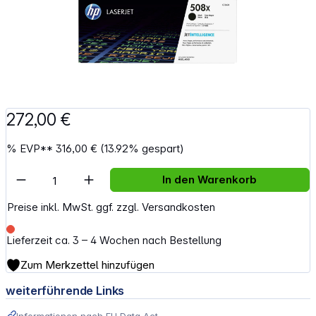
272,00 €
%
EVP**
316,00 €
(13.92% gespart)
Artikel Anzahl: Gib den gewünschten Wert e
In den Warenkorb
Preise inkl. MwSt. ggf. zzgl. Versandkosten
Lieferzeit ca. 3 – 4 Wochen nach Bestellung
Zum Merkzettel hinzufügen
weiterführende Links
Informationen nach EU Data Act