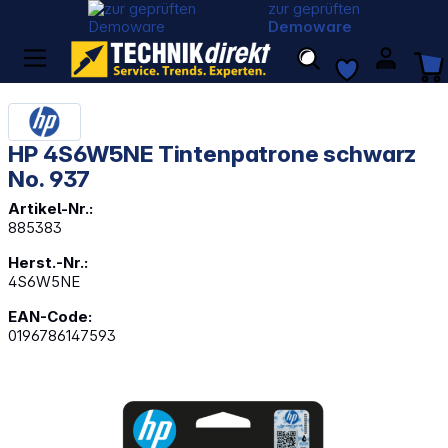
zur geprüften
Demoware
HP 4S6W5NE Tintenpatrone schwarz
No. 937
Artikel-Nr.:
885383
Herst.-Nr.:
4S6W5NE
EAN-Code:
0196786147593
Bildergalerie überspringen