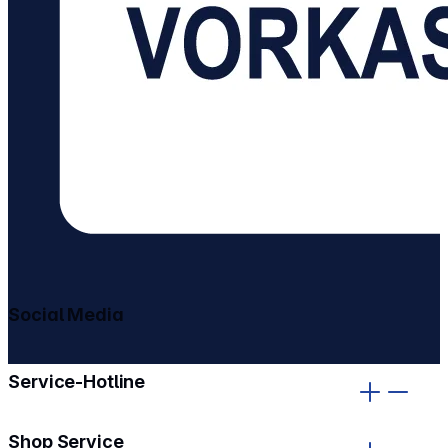
Social Media
gehe zu facebook
gehe zu instagram
Service-Hotline
Shop Service