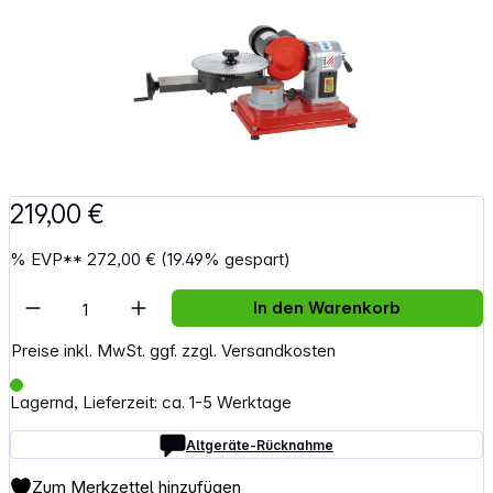
219,00 €
%
EVP**
272,00 €
(19.49% gespart)
Artikel Anzahl: Gib den gewünschten Wert e
In den Warenkorb
Preise inkl. MwSt. ggf. zzgl. Versandkosten
Lagernd, Lieferzeit: ca. 1-5 Werktage
Altgeräte-Rücknahme
Zum Merkzettel hinzufügen