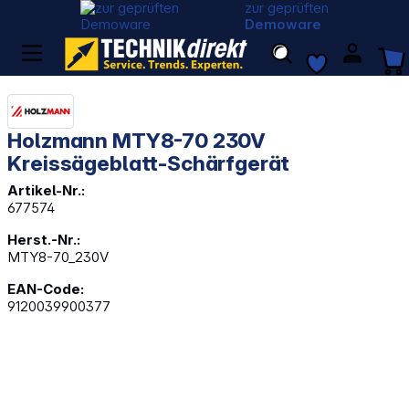
zur geprüften
Demoware
Holzmann MTY8-70 230V
Kreissägeblatt-Schärfgerät
Artikel-Nr.:
677574
Herst.-Nr.:
MTY8-70_230V
EAN-Code:
9120039900377
Bildergalerie überspringen