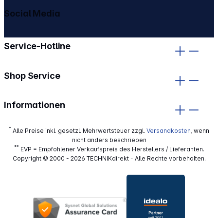
Social Media
gehe zu facebook
gehe zu instagram
Service-Hotline
Shop Service
Informationen
*
Alle Preise inkl. gesetzl. Mehrwertsteuer zzgl.
Versandkosten
, wenn
nicht anders beschrieben
**
EVP = Empfohlener Verkaufspreis des Herstellers / Lieferanten.
Copyright © 2000 - 2026 TECHNIKdirekt - Alle Rechte vorbehalten.