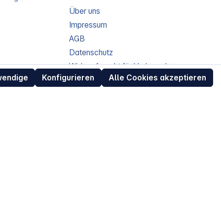
Über uns
Impressum
AGB
Datenschutz
ur
Widerrufsrecht für Verbraucher
wendige
Konfigurieren
Alle Cookies akzeptieren
eit
Retouren (RMA) für Business-Kunden
Entsorgungshinweise /
Altgeräterücknahme
Kundeninformation / Bestellablauf
Cookie-Einstellungen
EU Data Act