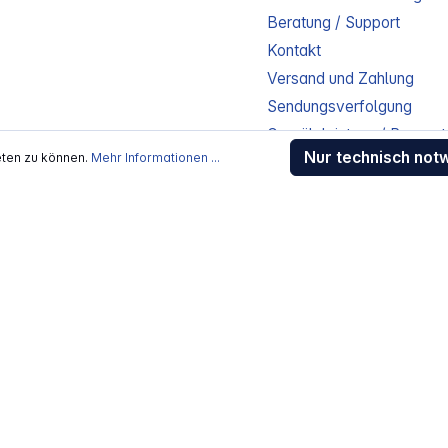
Beratung / Support
Kontakt
Versand und Zahlung
Sendungsverfolgung
Gewährleistung / Reparat
Nur technisch not
eten zu können.
Mehr Informationen ...
Erklärung zur Barrierefreih
Download-Center
Jobs
kosten
, wenn nicht anders beschrieben
rstellers / Lieferanten.
 Alle Rechte vorbehalten.