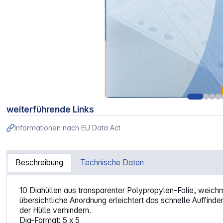
weiterführende Links
Informationen nach EU Data Act
Beschreibung
Technische Daten
Artikelinformationen "Herma Diahüllen 5x5 10 Blatt klar/m
10 Diahüllen aus transparenter Polypropylen-Folie, weichm
übersichtliche Anordnung erleichtert das schnelle Auffin
der Hülle verhindern.
Dia-Format: 5 x 5