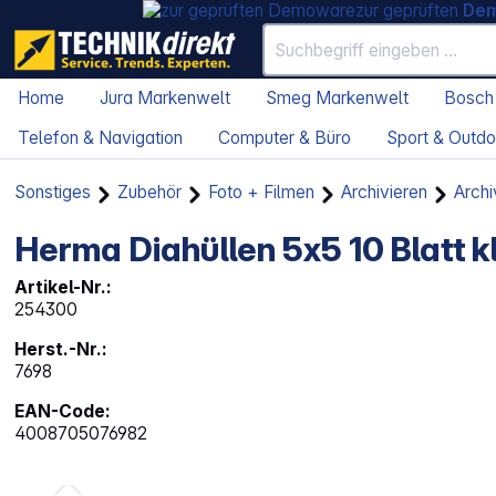
zur geprüften
De
Home
Jura Markenwelt
Smeg Markenwelt
Bosch
Telefon & Navigation
Computer & Büro
Sport & Outdo
Sonstiges
Zubehör
Foto + Filmen
Archivieren
Archi
Herma Diahüllen 5x5 10 Blatt k
Artikel-Nr.:
254300
Herst.-Nr.:
7698
EAN-Code:
4008705076982