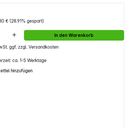
80 €
(28.91% gespart)
Anzahl: Gib den gewünschten Wert ein ode
In den Warenkorb
MwSt. ggf. zzgl. Versandkosten
erzeit: ca. 1-5 Werktage
ttel hinzufügen