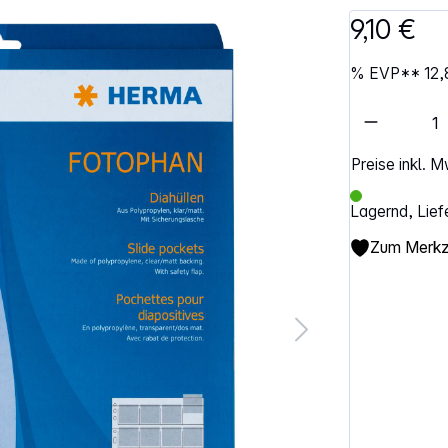
9,10 €
%
EVP**
12,
Artikel 
Preise inkl. 
Lagernd, Lief
Zum Merkze