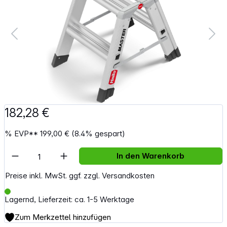
182,28 €
%
EVP**
199,00 €
(8.4% gespart)
Artikel Anzahl: Gib den gewünschten Wert e
In den Warenkorb
Preise inkl. MwSt. ggf. zzgl. Versandkosten
Lagernd, Lieferzeit: ca. 1-5 Werktage
Zum Merkzettel hinzufügen