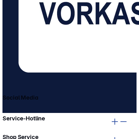
Social Media
gehe zu facebook
gehe zu instagram
Service-Hotline
Shop Service