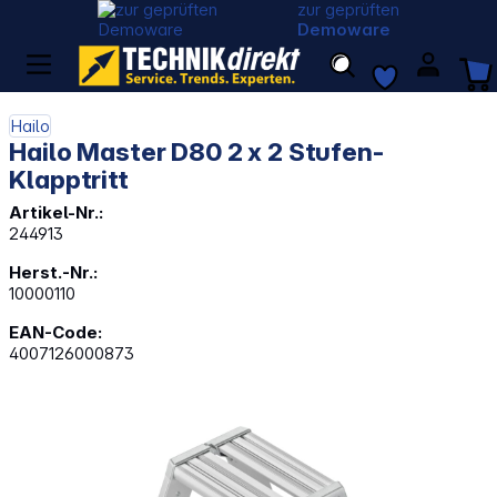
zur geprüften
Demoware
Hailo
Hailo Master D80 2 x 2 Stufen-
Klapptritt
Artikel-Nr.:
244913
Herst.-Nr.:
10000110
EAN-Code:
4007126000873
Bildergalerie überspringen