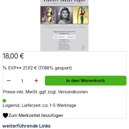
18,00 €
%
EVP**
21,92 €
(17.88% gespart)
Artikel Anzahl: Gib den gewünschten Wert e
In den Warenkorb
Preise inkl. MwSt. ggf. zzgl. Versandkosten
Lagernd, Lieferzeit: ca. 1-5 Werktage
Zum Merkzettel hinzufügen
weiterführende Links