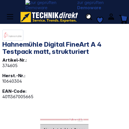
zur geprüften
Demoware
Hahnemühle Digital FineArt A 4
Testpack matt, strukturiert
Artikel-Nr.:
374605
Herst.-Nr.:
10640304
EAN-Code:
4011367005665
Bildergalerie überspringen