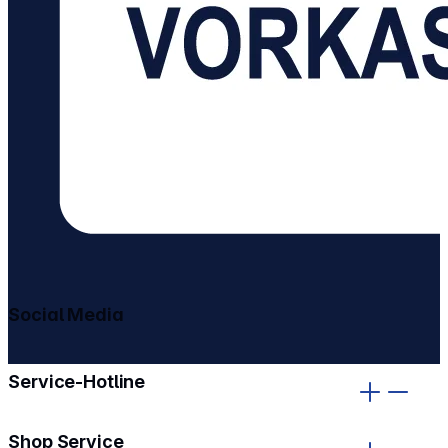
Social Media
gehe zu facebook
gehe zu instagram
Service-Hotline
Shop Service