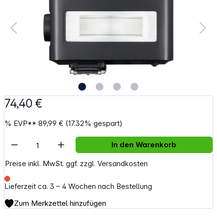
74,40 €
%
EVP**
89,99 €
(17.32% gespart)
Artikel Anzahl: Gib den gewünschten Wert e
In den Warenkorb
Preise inkl. MwSt. ggf. zzgl. Versandkosten
Lieferzeit ca. 3 – 4 Wochen nach Bestellung
Zum Merkzettel hinzufügen