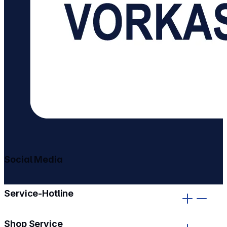
Social Media
gehe zu facebook
gehe zu instagram
Service-Hotline
Shop Service