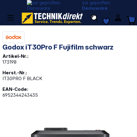
zur geprüften
Demoware
Godox iT30Pro F Fujifilm schwarz
Artikel-Nr.:
173198
Herst.-Nr.:
IT30PRO F BLACK
EAN-Code:
6952344243435
Bildergalerie überspringen