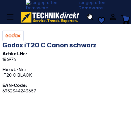
zur geprüften
Demoware
Godox iT20 C Canon schwarz
Artikel-Nr.:
186974
Herst.-Nr.:
IT20 C BLACK
EAN-Code:
6952344243657
Bildergalerie überspringen