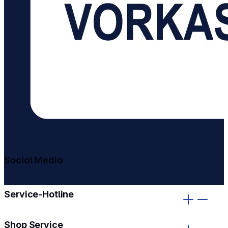
Social Media
gehe zu facebook
gehe zu instagram
Service-Hotline
Shop Service