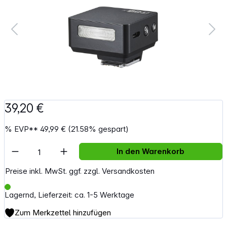
39,20 €
%
EVP**
49,99 €
(21.58% gespart)
Artikel Anzahl: Gib den gewünschten Wert e
In den Warenkorb
Preise inkl. MwSt. ggf. zzgl. Versandkosten
Lagernd, Lieferzeit: ca. 1-5 Werktage
Zum Merkzettel hinzufügen