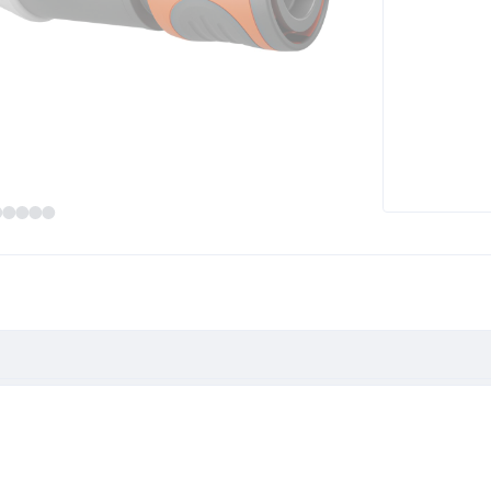
e 1/2", 10m Set + Adapter"