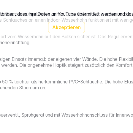
rstanden, dass Ihre Daten an YouTube übermittelt werden und da
 Bewässerungsbrause, einen Liano Indoor-Schlauchverbinder mit
s Schlauches an einen Indoor-Wasserhahn funktioniert mit wenig
Akzeptieren
rt vom Wasserhahn auf den Balkon sicher ist. Das Reguliervent
neneinrichtung.
igen Einsatz innerhalb der eigenen vier Wände. Die hohe Flexibili
t werden. Die angenehme Haptik steigert zusätzlich den Komfort
zu 50 % leichter als herkömmliche PVC-Schläuche. Die hohe Elas
stehenden Stauraum an.
teuerventil, Sprühgerät und mit Wasserhahnanschluss für Innen