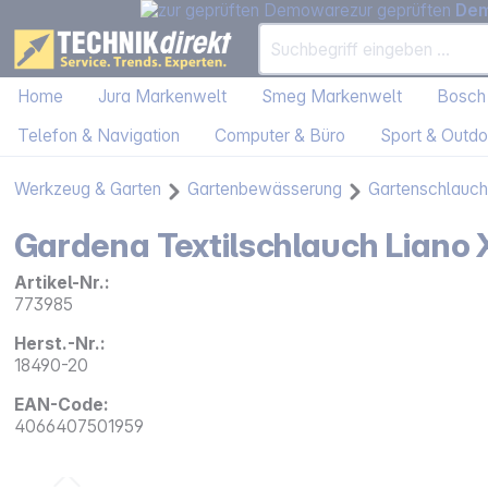
zur geprüften
De
Home
Jura Markenwelt
Smeg Markenwelt
Bosch
Telefon & Navigation
Computer & Büro
Sport & Outdo
Werkzeug & Garten
Gartenbewässerung
Gartenschlauc
Gardena Textilschlauch Liano 
Artikel-Nr.:
773985
Herst.-Nr.:
18490-20
EAN-Code:
4066407501959