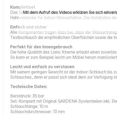
Komplettset
Mit dem Aufruf des Videos erklären Sie sich einve
Das Set beinhaltet neben dem Liano Xtreme eine GARDENA
Hahnverbinder für Indoor-Wasserhähne. Die Installation de
Einfach und sicher
Alle Komponenten tragen dazu bei, dass der Wassertranspo
Textilschlauch die empfindlichen Oberflächen sowie die In
Perfekt für den Innengebrauch
Die hohe Qualität des Liano Xtreme erlaubt einen zuverläss
So kann er zum Beispiel leicht um Möbel herum manövrier
Leicht und einfach zu verstauen
Mit seinem geringen Gewicht ist der Indoor-Schlauch bis 
Schlauches, denn er passt sich ideal dem zur Verfügung 
Technische Daten:
Berstdruck: 35 bar
Set: Komplett mit Original GARDENA Systemteilen inkl. S
Schlauchlänge: 10 m
Schlauchdurchmesser: 13 mm