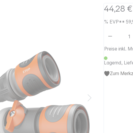
44,28 €
%
EVP**
59,
Artikel 
Preise inkl. 
Lagernd, Lief
Zum Merkze