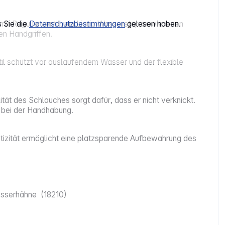
s Sie die
Datenschutzbestimmungen
gelesen haben.
 Regulierventil, ein Liano Wasserstop sowie einen
en Handgriffen.
il schützt vor auslaufendem Wasser und der flexible
tät des Schlauches sorgt dafür, dass er nicht verknickt.
 bei der Handhabung.
tizität ermöglicht eine platzsparende Aufbewahrung des
wasserhähne (18210)