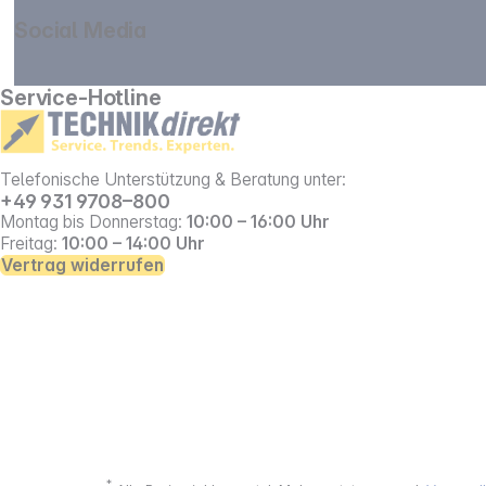
Social Media
gehe zu facebook
gehe zu instagram
Service-Hotline
Telefonische Unterstützung & Beratung unter:
+49 931 9708–800
Montag bis Donnerstag:
10:00 – 16:00 Uhr
Freitag:
10:00 – 14:00 Uhr
Vertrag widerrufen
*