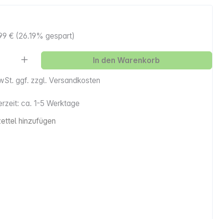
99 €
(26.19% gespart)
Anzahl: Gib den gewünschten Wert ein ode
In den Warenkorb
MwSt. ggf. zzgl. Versandkosten
erzeit: ca. 1-5 Werktage
ttel hinzufügen