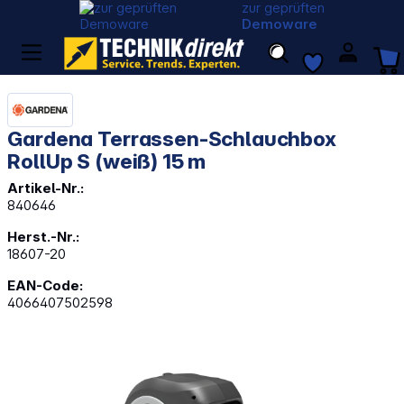
zur geprüften
Demoware
Gardena Terrassen-Schlauchbox
RollUp S (weiß) 15 m
Artikel-Nr.:
840646
Herst.-Nr.:
18607-20
EAN-Code:
4066407502598
Bildergalerie überspringen