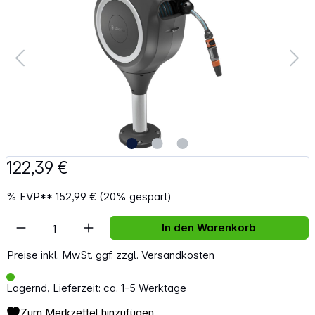
122,39 €
%
EVP**
152,99 €
(20% gespart)
Artikel Anzahl: Gib den gewünschten Wert e
In den Warenkorb
Preise inkl. MwSt. ggf. zzgl. Versandkosten
Lagernd, Lieferzeit: ca. 1-5 Werktage
Zum Merkzettel hinzufügen