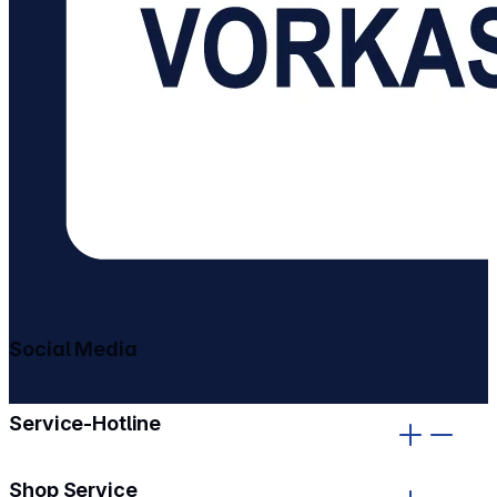
Social Media
gehe zu facebook
gehe zu instagram
Service-Hotline
Shop Service