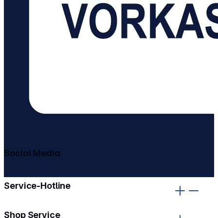
Social Media
gehe zu facebook
gehe zu instagram
Service-Hotline
Shop Service