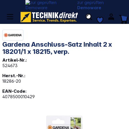
zur geprüften
Demoware
Gardena Anschluss-Satz Inhalt 2 x
18201/1 x 18215, verp.
Artikel-Nr.:
524673
Herst.-Nr.:
18286-20
EAN-Code:
4078500010429
Bildergalerie überspringen