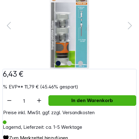
6,43 €
%
EVP**
11,79 €
(45.46% gespart)
Artikel Anzahl: Gib den gewünschten Wert e
In den Warenkorb
Preise inkl. MwSt. ggf. zzgl. Versandkosten
Lagernd, Lieferzeit: ca. 1-5 Werktage
Zum Merkzettel hinzufügen